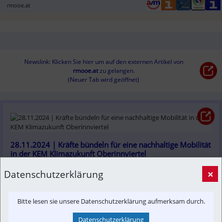
rmooe.at
Newslink: Klicken Sie hier um auf den externen Artikel von
rmooe.at
 zu gelangen.
(Neuer Tab wird geöffnet)
28.11.2024 | Kräfte bündeln für eine nachhaltige Mobilität 
in der KEM Klimazukunft Oberinnviertel
Gemeinsam setzen wir uns für eine nachhaltige und 
Datenschutzerklärung
×
zukunftsorientierte Mobilität ein. 
kem-om.at
Bitte lesen sie unsere Datenschutzerklärung aufmerksam durch.
Datenschutzerklärung