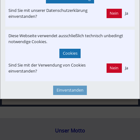
Interessensgruppen
Sind Sie mit unserer Datenschutzerklärung
Austria-In-Motion
Fachbeitrag
Projekt
Umwelt
Nein
Ja
einverstanden?
Vereine & Verbände
Diese Webseite verwendet ausschließlich technisch unbedingt
Themenbereiche
notwendige Cookies.
Newslink
POI
Presseaussendung
Veranstaltung
Cookies
Verkehrspolitik
Sind Sie mit der Verwendung von Cookies
Nein
Ja
einverstanden?
Einverstanden
Unser Motto