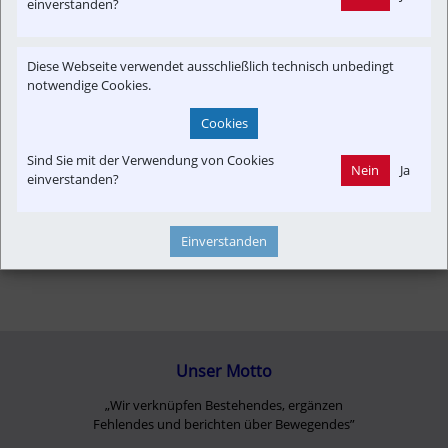
einverstanden?
Informationsverbund
Infrastruktur
Konzept | Studien | Statistik
Neubau-Infra
Newslink
Diese Webseite verwendet ausschließlich technisch unbedingt
Presseaussendung
Strecken-Portrait
Time-Event
notwendige Cookies.
Cookies
Sind Sie mit der Verwendung von Cookies
Nein
Ja
einverstanden?
Einverstanden
Unser Motto
„Wir verknüpfen Bestehendes, ergänzen
Fehlendes und berichten über Bewegendes”