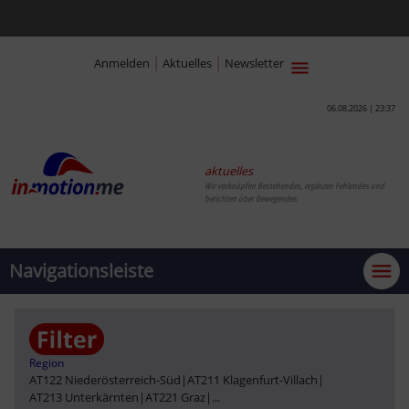
|
|
Anmelden
Aktuelles
Newsletter
06.08.2026 | 23:37
aktuelles
Wir verknüpfen Bestehendes, ergänzen Fehlendes und
berichten über Bewegendes
Navigationsleiste
Region
AT122 Niederösterreich-Süd
|
AT211 Klagenfurt-Villach
|
AT213 Unterkärnten
|
AT221 Graz
|
...