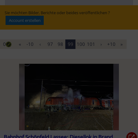
Unfall in 
kritisieren 
klappen
Premstätten | 
Deutsche Bahn – 
Kleine Zeitung
Chaos beim SEV
Sie möchten Bilder, Berichte oder beides veröffentlichen ?
Account erstellen
0
«
-10
‹
97
98
99
100
101
›
+10
»
Bahnhof Schönfeld Lassee: Diesellok in Brand