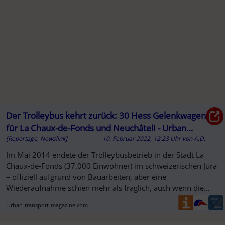
A
Der Trolleybus kehrt zurück: 30 Hess Gelenkwagen
für La Chaux-de-Fonds und Neuchâtel! - Urban
[Reportage, Newslink]
10. Februar 2022, 12:23 Uhr
von
A.D.
Transport Magazine
Im Mai 2014 endete der Trolleybusbetrieb in der Stadt La
Chaux-de-Fonds (37.000 Einwohner) im schweizerischen Jura
– offiziell aufgrund von Bauarbeiten, aber eine
Wiederaufnahme schien mehr als fraglich, auch wenn die
Fahrleitung ...
urban-transport-magazine.com