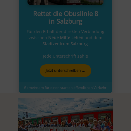
Rettet die Obuslinie 8
in Salzburg
Für den Erhalt der direkten Verbindung
zwischen
Neue Mitte Lehen
und dem
Stadtzentrum Salzburg
.
Jede Unterschrift zählt!
Jetzt unterschreiben →
Gemeinsam für einen starken öffentlichen Verkehr.