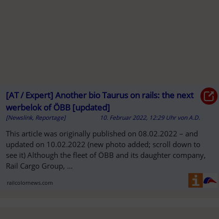
[AT / Expert] Another bio Taurus on rails: the next
werbelok of ÖBB [updated]
[Newslink, Reportage]
10. Februar 2022, 12:29 Uhr
von
A.D.
SO
This article was originally published on 08.02.2022 – and
updated on 10.02.2022 (new photo added; scroll down to
see it) Although the fleet of ÖBB and its daughter company,
Rail Cargo Group, …
railcolornews.com