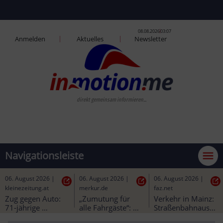
08.08.2026
03:07
Anmelden
Aktuelles
Newsletter
direkt gemeinsam informieren...
Navigationsleiste
06. August 2026
|
06. August 2026
|
06. August 2026
|
kleinezeitung.at
merkur.de
faz.net
Zug gegen Auto: 
„Zumutung für 
Verkehr in Mainz: 
71-jährige 
alle Fahrgäste“: 
Straßenbahnausbau
Lenkerin starb bei 
Bürgermeister 
 könnte besser 