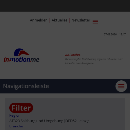
|
|
Anmelden
Aktuelles
Newsletter
07.08.2026 | 15:47
aktuelles
Wir verknüpfen Bestehendes, ergänzen Fehlendes und
berichten über Bewegendes
Navigationsleiste
Region
AT323 Salzburg und Umgebung
|
DED52 Leipzig
Branche