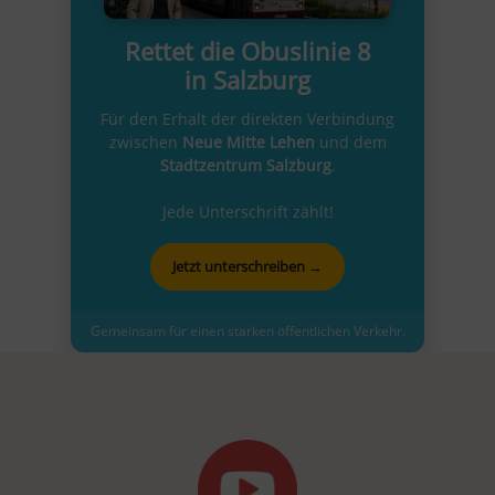
Rettet die Obuslinie 8
in Salzburg
Für den Erhalt der direkten Verbindung
zwischen
Neue Mitte Lehen
und dem
Stadtzentrum Salzburg
.
Jede Unterschrift zählt!
Jetzt unterschreiben →
Gemeinsam für einen starken öffentlichen Verkehr.