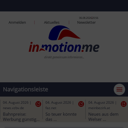
06.08.2026
20:56
Anmelden
Aktuelles
Newsletter
direkt gemeinsam informieren...
Navigationsleiste
05. August 2026
|
04. August 2026
|
04. August 2026
|
welt.de
tz.de
kleinezeitung.at
Bahn schafft erste 
Debatte in 
„Brauchen 
Korridorsanierung 
München: Manche 
Hochwasserschutz 
in Bayern - ein 
Trambahnen ohne 
vor Freigabe des 