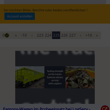
Erfolg? - WELT
Klimaanlage – 
Semmering-
„muss garantiert 
Basistunnels“ | 
werden“
Kleine Zeitung
Sie möchten Bilder, Berichte oder beides veröffentlichen ?
Account erstellen
0
«
-10
‹
223
224
225
226
227
›
+10
»
Eamnos-Wagen im Probeeinsatz bei LogServ -