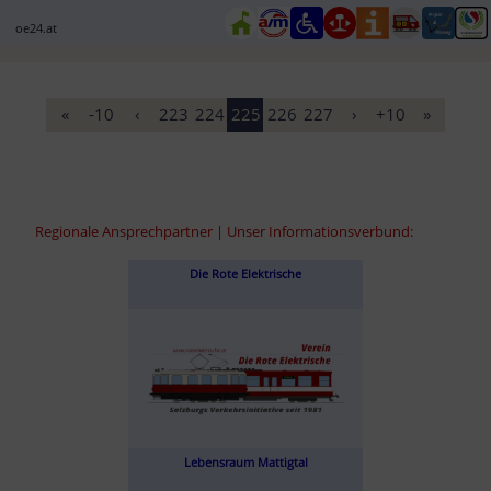
oe24.at
«
-10
‹
223
224
225
226
227
›
+10
»
Regionale Ansprechpartner | Unser Informationsverbund:
Die Rote Elektrische
Lebensraum Mattigtal