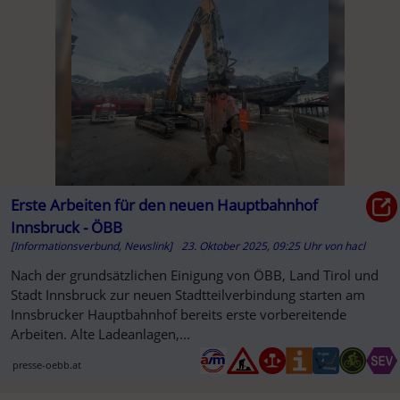
A
Erste Arbeiten für den neuen Hauptbahnhof
Innsbruck - ÖBB
[Informationsverbund, Newslink]
23. Oktober 2025, 09:25 Uhr
von
hacl
Nach der grundsätzlichen Einigung von ÖBB, Land Tirol und
Stadt Innsbruck zur neuen Stadtteilverbindung starten am
Innsbrucker Hauptbahnhof bereits erste vorbereitende
Arbeiten. Alte Ladeanlagen,...
presse-oebb.at