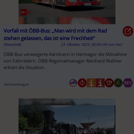
Vorfall mit ÖBB-Bus: „Man wird mit dem Rad
stehen gelassen, das ist eine Frechheit“
[Newslink]
23. Oktober 2025, 06:00 Uhr
von
hacl
ÖBB-Bus verweigerte Kärntnern in Hermagor die Mitnahme
von Fahrrädern. ÖBB-Regionalmanager Reinhard Wallner
erklärt die Situation.
kleinezeitung.at