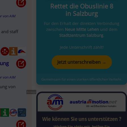
Rettet die Obuslinie 8
in Salzburg
hr
von
AIM
Für den Erhalt der direkten Verbindung
zwischen
Neue Mitte Lehen
und dem
 and staff
Stadtzentrum Salzburg
.
Jede Unterschrift zählt!
Jetzt unterschreiben →
bung
hr
von
AIM
Gemeinsam für einen starken öffentlichen Verkehr.
bung von
Anzeige