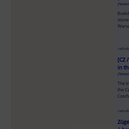
[Newsl
Budok
stone
Warsa
railco
[CZ 
in t
[Newsl
The tr
the C
Czech
railco
Züge