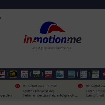
r
direkt gemeinsam informieren...
|
|
|
|
|
|
|
|
|
04. August 2026
|
n-tv.de
03. August 20
Drittes Element des 
Hitze brems
 werden
Fehmarnbelttunnels erfolgreich 
kämpft mit 
versenkt
kurze „Kühl