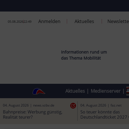
Anmelden
Aktuelles
Newslette
05.08.2026
22:49
Informationen rund um
das Thema Mobilität
Aktuelles
|
Medienserver
|
04. August 2026
|
news.vzbv.de
04. August 2026
|
faz.net
Bahnpreise: Werbung günstig, 
So teuer könnte das 
Realität teurer?
Deutschlandticket 2027