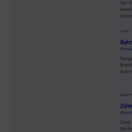
Der V
bietet
Gemei
sn.at
Bahn
[Press
Ruhpo
Biath
Auto 
bayern
Zell
[Newsl
Dank 
Jahrh