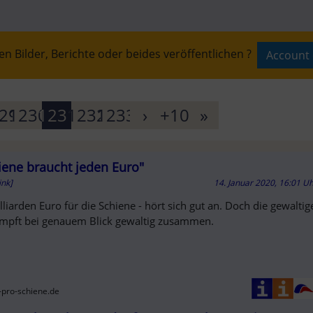
n Bilder, Berichte oder beides veröffentlichen ?
Account 
T
29
1230
1231
1232
1233
›
+10
»
iene braucht jeden Euro"
AUFT
ink]
14. Januar 2020, 16:01 U
lliarden Euro für die Schiene - hört sich gut an. Doch die gewalt
mpft bei genauem Blick gewaltig zusammen.
z-pro-schiene.de