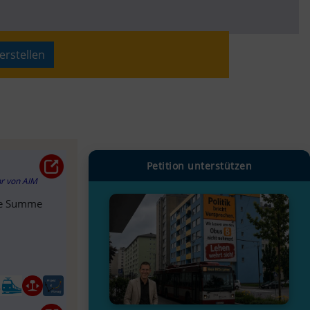
erstellen
Petition unterstützen
hr
von
AIM
ige Summe