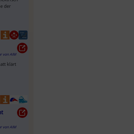
de der
hr
von
AIM
tt klärt
ht
hr
von
AIM