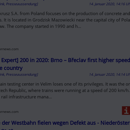
ink, Presseaussendung]
14. Januar 2020, 14:16 U
rusz S.A. from Poland focuses on the production of concrete and
s. It is located in Grodzisk Mazowiecki near the capital city of Pol
w. The company started in 1990 and h…
lornews.com
/ Expert] 200 in 2020: Brno – Břeclav first higher speed
he country
ink, Presseaussendung]
14. Januar 2020, 14:14 U
ain testing center in Velim loses one of its privileges. It was the on
zech Republic, where trains were running at a speed of 200 km/h
 rail infrastructure mana…
lornews.com
 der Westbahn fielen wegen Defekt aus - Niederöster