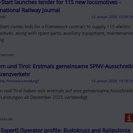
D OUT
Start launches tender for 115 new locomotives -
rnational Railway Journal
ink]
14. Januar 2020, 15:58 U
tart invites bids for a framework contract to supply 115 electric
otives, along with spare parts, auxiliary equipment, maintenance
ing
urnal.com
rn und Tirol: Erstmals gemeinsame SPNV-Ausschrei
Grenzverkehr
ink, Presseaussendung]
14. Januar 2020, 14:18 U
n und Tirol haben sich erstmals auf eine gemeinsame Ausschrei
Leistungen ab Dezember 2025 verständigt.
press.de
/ Expert] Operator profile: Budokrusz and Railpolonia