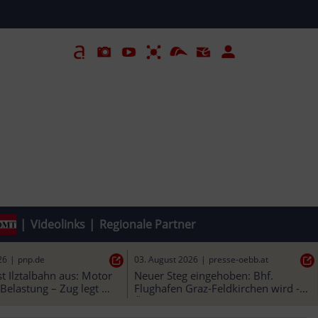
|
Videolinks
|
Regionale Partner
26
|
pnp.de
03. August 2026
|
presse-oebb.at
t Ilztalbahn aus: Motor 
Neuer Steg eingehoben: Bhf. 
Belastung – Zug legt 
Flughafen Graz-Feldkirchen wird - 
pausen“ ein
ÖBB