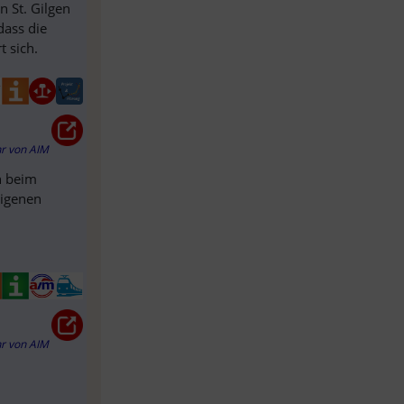
 St. Gilgen
dass die
 sich.
hr
von
AIM
n beim
eigenen
hr
von
AIM