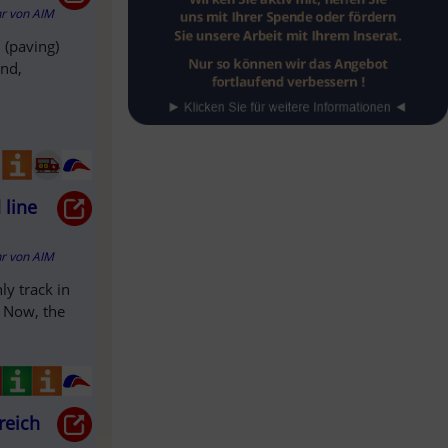
hr
von
AIM
 (paving)
and,
 line
hr
von
AIM
ly track in
. Now, the
reich