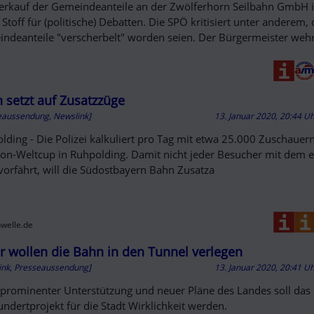
erkauf der Gemeindeanteile an der Zwölferhorn Seilbahn GmbH in
 Stoff für (politische) Debatten. Die SPÖ kritisiert unter anderem, 
ndeanteile "verscherbelt" worden seien. Der Bürgermeister wehrt
 setzt auf Zusatzzüge
eaussendung, Newslink]
13. Januar 2020, 20:44 U
lding - Die Polizei kalkuliert pro Tag mit etwa 25.000 Zuschauer
lon-Weltcup in Ruhpolding. Damit nicht jeder Besucher mit dem 
vorfährt, will die Südostbayern Bahn Zusatza
welle.de
er wollen die Bahn in den Tunnel verlegen
ink, Presseaussendung]
13. Januar 2020, 20:41 U
prominenter Unterstützung und neuer Pläne des Landes soll das
undertprojekt für die Stadt Wirklichkeit werden.