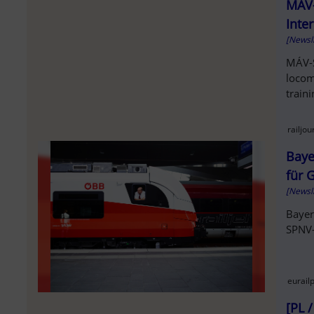
SOL
MÁV-
Inte
[Newsl
MÁV-S
locom
train
railjo
Baye
für 
[Newsl
Bayer
SPNV-
eurail
[PL 