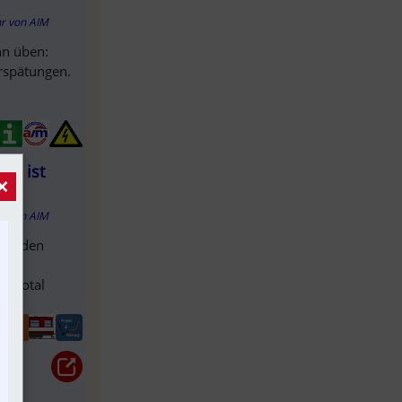
hr
von
AIM
hn üben:
erspätungen.
rg ist
×
hr
von
AIM
chenden
ten
se total