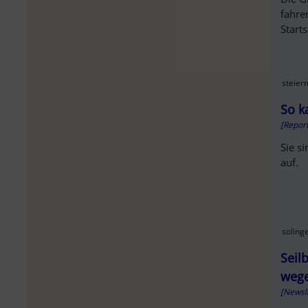
fahre
Start
steier
So k
[Repor
Sie s
auf.
soling
Seil
wege
[Newsl