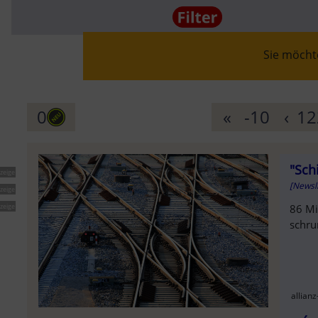
Sie möchte
SOLD OU
0
«
-10
‹
12
"Sch
zeige
AUSVERK
[Newsl
zeige
zeige
86 Mi
schru
allian