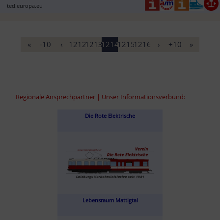
ted.europa.eu
«
-10
‹
1212
1213
1214
1215
1216
›
+10
»
Regionale Ansprechpartner | Unser Informationsverbund:
Die Rote Elektrische
Lebensraum Mattigtal