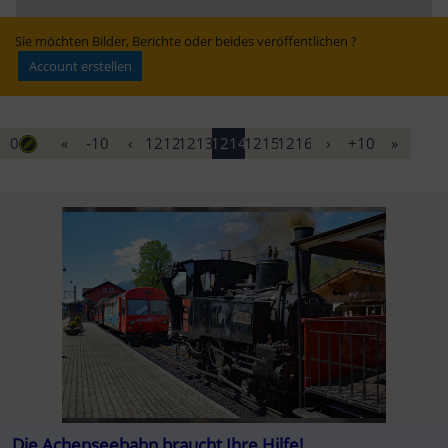
Milliardenprojekt 
Einschränkungen 
Niedersachsen 
Brenner
möglich
sorgt wochenlang 
für Umwege
Sie möchten Bilder, Berichte oder beides veröffentlichen ?
Account erstellen
0
«
-10
‹
1212
1213
1214
1215
1216
›
+10
»
Die Achenseebahn braucht Ihre Hilfe!