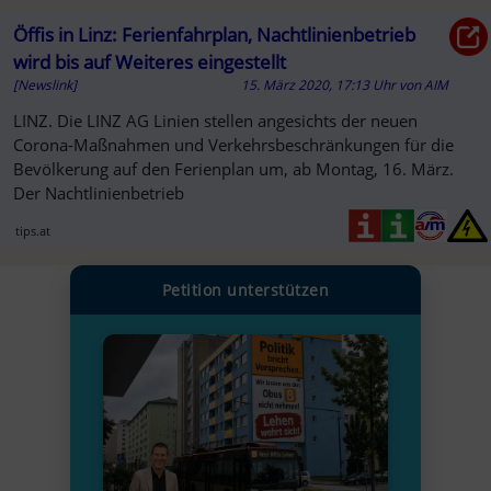
Öffis in Linz: Ferienfahrplan, Nachtlinienbetrieb
wird bis auf Weiteres eingestellt
[Newslink]
15. März 2020, 17:13 Uhr
von
AIM
LINZ. Die LINZ AG Linien stellen angesichts der neuen
Corona-Maßnahmen und Verkehrsbeschränkungen für die
Bevölkerung auf den Ferienplan um, ab Montag, 16. März.
Der Nachtlinienbetrieb
tips.at
Petition unterstützen