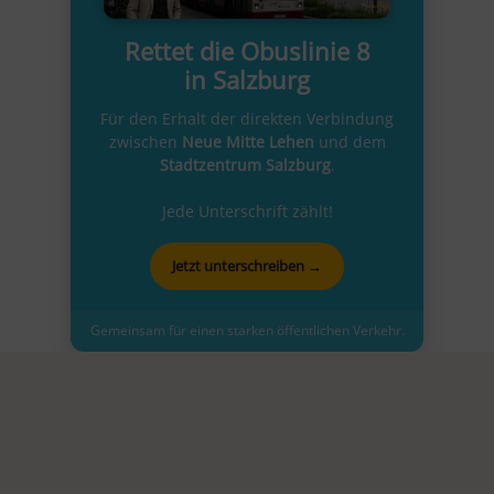
Rettet die Obuslinie 8
in Salzburg
Für den Erhalt der direkten Verbindung
zwischen
Neue Mitte Lehen
und dem
Stadtzentrum Salzburg
.
Jede Unterschrift zählt!
Jetzt unterschreiben →
Gemeinsam für einen starken öffentlichen Verkehr.