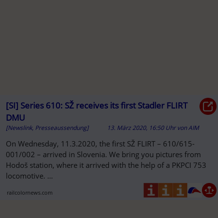
[SI] Series 610: SŽ receives its first Stadler FLIRT
DMU
[Newslink, Presseaussendung]
13. März 2020, 16:50 Uhr
von
AIM
On Wednesday, 11.3.2020, the first SŽ FLIRT – 610/615-
001/002 – arrived in Slovenia. We bring you pictures from
Hodoš station, where it arrived with the help of a PKPCI 753
locomotive. …
railcolornews.com