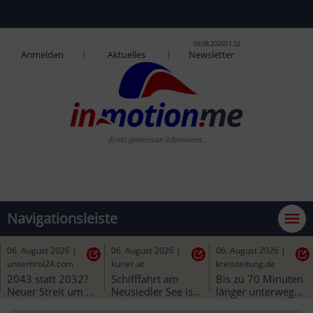
09.08.2026
11:32
Anmelden
Aktuelles
Newsletter
direkt gemeinsam informieren...
Navigationsleiste
06. August 2026
|
06. August 2026
|
06. August 2026
|
unsertirol24.com
kurier.at
kreiszeitung.de
2043 statt 2032? 
Schifffahrt am 
Bis zu 70 Minuten 
Neuer Streit um 
Neusiedler See ist 
länger unterwegs: 
das 
noch ohne 
Bahn-Baustelle in 