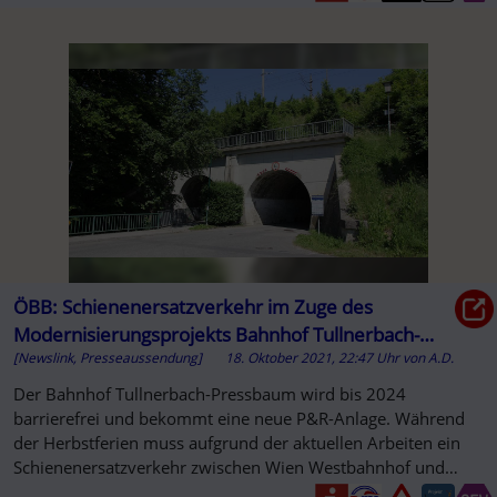
ÖBB: Schienenersatzverkehr im Zuge des
Modernisierungsprojekts Bahnhof Tullnerbach-
[Newslink, Presseaussendung]
18. Oktober 2021, 22:47 Uhr
von
A.D.
Pressbaum
Der Bahnhof Tullnerbach-Pressbaum wird bis 2024
barrierefrei und bekommt eine neue P&R-Anlage. Während
der Herbstferien muss aufgrund der aktuellen Arbeiten ein
Schienenersatzverkehr zwischen Wien Westbahnhof und
Neulengbach eingerichtet...