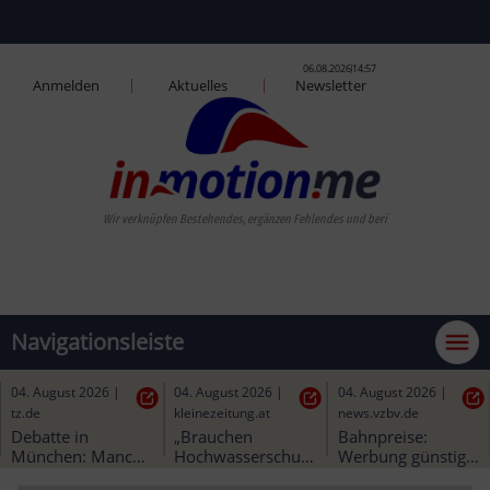
06.08.2026
14:57
Anmelden
Aktuelles
Newsletter
Wir verknüpfen Beste
Navigationsleiste
05. August 2026
|
04. August 2026
|
04. August 2026
|
welt.de
tz.de
kleinezeitung.at
Bahn schafft erste 
Debatte in 
„Brauchen 
Korridorsanierung 
München: Manche 
Hochwasserschutz 
in Bayern - ein 
Trambahnen ohne 
vor Freigabe des 