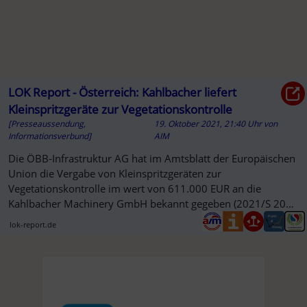
LOK Report - Österreich: Kahlbacher liefert
Kleinspritzgeräte zur Vegetationskontrolle
[Presseaussendung,
19. Oktober 2021, 21:40 Uhr
von
Informationsverbund]
AIM
Die ÖBB-Infrastruktur AG hat im Amtsblatt der Europäischen
Union die Vergabe von Kleinspritzgeräten zur
Vegetationskontrolle im wert von 611.000 EUR an die
Kahlbacher Machinery GmbH bekannt gegeben (2021/S 203-
531511). Der Auftrag ...
lok-report.de