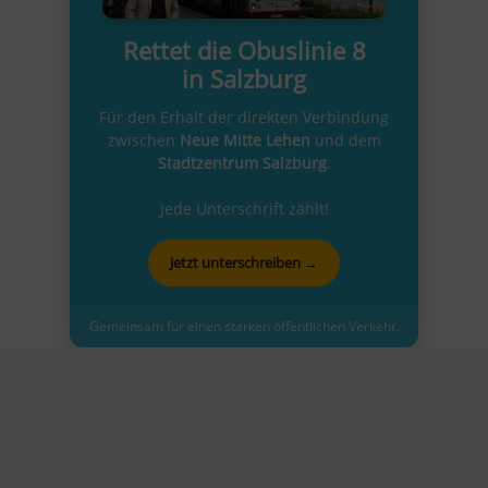
Rettet die Obuslinie 8
in Salzburg
Für den Erhalt der direkten Verbindung
zwischen
Neue Mitte Lehen
und dem
Stadtzentrum Salzburg
.
Jede Unterschrift zählt!
Jetzt unterschreiben →
Gemeinsam für einen starken öffentlichen Verkehr.