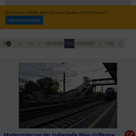
Erfolg? - WELT
Klimaanlage – 
Semmering-
„muss garantiert 
Basistunnels“ | 
werden“
Kleine Zeitung
Sie möchten Bilder, Berichte oder beides veröffentlichen ?
Account erstellen
0
«
-10
‹
1051
1052
1053
1054
1055
›
+10
»
Modernisierung der Haltestelle Wien Grillgasse