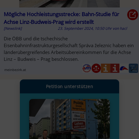
Mögliche Hochleistungsstrecke: Bahn-Studie für
Achse Linz-Budweis-Prag wird erstellt
[Newslink]
23. September 2024, 10:50 Uhr
von
hacl
Die ÖBB und die tschechische
Eisenbahninfrastrukturgesellschaft Správa železnic haben ein
länderübergreifendes Arbeitsübereinkommen für die Achse
Linz – Budweis – Prag beschlossen.
meinbezirk.at
Petition unterstützen