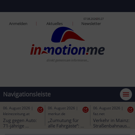
07.08.2026
05:27
Anmelden
Aktuelles
Newsletter
direkt gemeinsam informieren...
Navigationsleiste
06. August 2026
|
06. August 2026
|
06. August 2026
|
kleinezeitung.at
merkur.de
faz.net
Zug gegen Auto: 
„Zumutung für 
Verkehr in Mainz: 
71-jährige 
alle Fahrgäste“: 
Straßenbahnausbau
Lenkerin starb bei 
Bürgermeister 
 könnte besser 