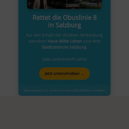
Rettet die Obuslinie 8
in Salzburg
Für den Erhalt der direkten Verbindung
zwischen
Neue Mitte Lehen
und dem
Stadtzentrum Salzburg
.
Jede Unterschrift zählt!
Jetzt unterschreiben →
Gemeinsam für einen starken öffentlichen Verkehr.