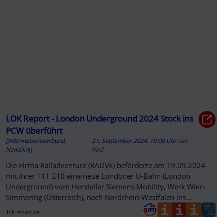
LOK Report - London Underground 2024 Stock ins
PCW überführt
[Informationsverbund,
21. September 2024, 10:00 Uhr
von
Newslink]
hacl
Die Firma Railadventure (RADVE) beförderte am 19.09.2024
mit ihrer 111 210 eine neue Londoner U-Bahn (London
Underground) vom Hersteller Siemens Mobility, Werk Wien-
Simmering (Österreich), nach Nordrhein-Westfalen ins
siemenseigene Prüf-...
lok-report.de