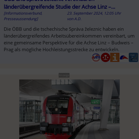
länderübergreifende Studie der Achse Linz –
[Informationsverbund,
23. September 2024, 12:05 Uhr
Budweis – Prag
Presseaussendung]
von
A.D.
Die ÖBB und die tschechische Správa železnic haben ein
länderübergreifendes Arbeitsübereinkommen vereinbart, um
eine gemeinsame Perspektive für die Achse Linz – Budweis –
Prag als mögliche Hochleistungsstrecke zu entwickeln.
Anzeige