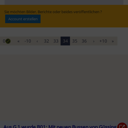
DB klärt über 2.-
Verkehrsmittel in 
Klasse-Regelung 
NÖ | Heute.at
auf
Sie möchten Bilder, Berichte oder beides veröffentlichen ?
Account erstellen
0
«
-10
‹
32
33
34
35
36
›
+10
»
Aus G 1 wurde B01: Mit neuen Bussen von Güssing