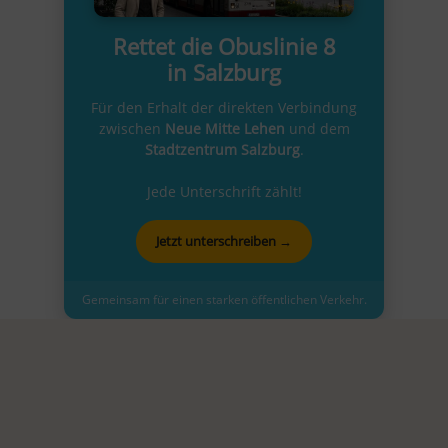
Rettet die Obuslinie 8
in Salzburg
Für den Erhalt der direkten Verbindung
zwischen
Neue Mitte Lehen
und dem
Stadtzentrum Salzburg
.
Jede Unterschrift zählt!
Jetzt unterschreiben →
Gemeinsam für einen starken öffentlichen Verkehr.