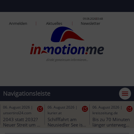
09.08.2026
03:48
Anmelden
Aktuelles
Newsletter
direkt gemeinsam informieren...
Navigationsleiste
07. August 2026
|
07. August 2026
|
06. August 2026
|
fr.de
salzburg-verkehr.at
heute.at
Bahnreisende 
werden immer 
Linie 1 | Linie 28 - 
Studie zeigt: 
häufiger 
Haltausfall
Positiver Einfluss 
zurückgelassen: 
durch öffentliche 