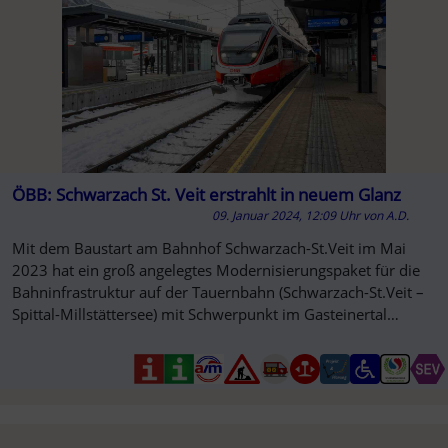
ÖBB: Schwarzach St. Veit erstrahlt in neuem Glanz
09. Januar 2024, 12:09 Uhr
von
A.D.
Mit dem Baustart am Bahnhof Schwarzach-St.Veit im Mai
SO
2023 hat ein groß angelegtes Modernisierungspaket für die
Bahninfrastruktur auf der Tauernbahn (Schwarzach-St.Veit –
Spittal-Millstättersee) mit Schwerpunkt im Gasteinertal
begonnen.