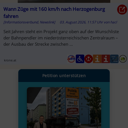
Wann Züge mit 160 km/h nach Herzogenburg
fahren
[Informationsverbund, Newslink]
03. August 2026, 11:57 Uhr
von
hacl
Seit Jahren steht ein Projekt ganz oben auf der Wunschliste
der Bahnpendler im niederösterreichischen Zentralraum –
der Ausbau der Strecke zwischen ...
krone.at
Petition unterstützen