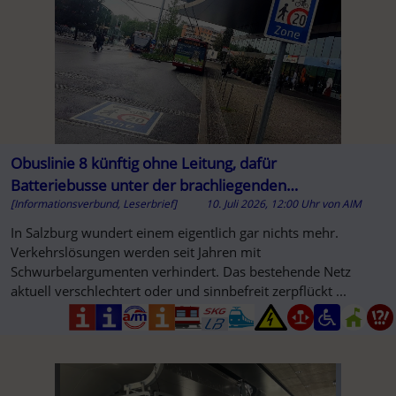
Obuslinie 8 künftig ohne Leitung, dafür
Batteriebusse unter der brachliegenden
[Informationsverbund, Leserbrief]
10. Juli 2026, 12:00 Uhr
von
AIM
Oberleitung
In Salzburg wundert einem eigentlich gar nichts mehr.
Verkehrslösungen werden seit Jahren mit
Schwurbelargumenten verhindert. Das bestehende Netz
aktuell verschlechtert oder und sinnbefreit zerpflückt ...