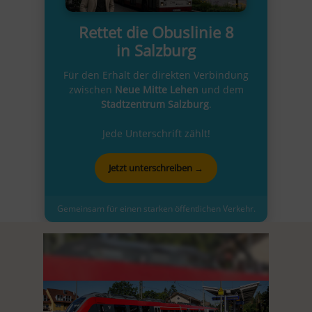
Rettet die Obuslinie 8
in Salzburg
Für den Erhalt der direkten Verbindung
zwischen
Neue Mitte Lehen
und dem
Stadtzentrum Salzburg
.
Jede Unterschrift zählt!
Jetzt unterschreiben →
Gemeinsam für einen starken öffentlichen Verkehr.