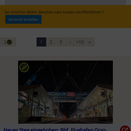
Erfolg? - WELT
Klimaanlage – 
Semmering-
„muss garantiert 
Basistunnels“ | 
werden“
Kleine Zeitung
Sie möchten Bilder, Berichte oder beides veröffentlichen ?
Account erstellen
2
1
2
3
›
+10
»
Neuer Steg eingehoben: Bhf. Flughafen Graz-