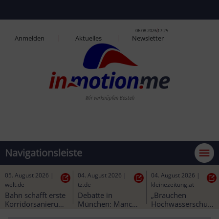
06.08.2026
17:25
Anmelden
Aktuelles
Newsletter
dire
Navigationsleiste
05. August 2026
|
04. August 2026
|
04. August 2026
|
welt.de
tz.de
kleinezeitung.at
Bahn schafft erste 
Debatte in 
„Brauchen 
Korridorsanierung 
München: Manche 
Hochwasserschutz 
in Bayern - ein 
Trambahnen ohne 
vor Freigabe des 