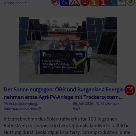
presse-oebb.at
Der Sonne entgegen: ÖBB und Burgenland Energie
nehmen erste Agri-PV-Anlage mit Trackersystem
[Presseaussendung,
06. Juli 2026, 10:19 Uhr
von
für Bahnstrom in Betrieb
Informationsverbund]
hacl
Inbetriebnahme des Solarkraftwerks für 100 % grünen
Bahnstrom in Donnerskirchen. Optimale landwirtschaftliche
Nutzung durch Biolandgut Esterhazy. Stromproduktion ohne