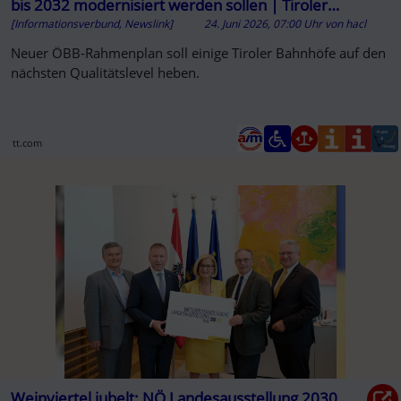
bis 2032 modernisiert werden sollen | Tiroler
[Informationsverbund, Newslink]
24. Juni 2026, 07:00 Uhr
von
hacl
Tageszeitung Online
Neuer ÖBB-Rahmenplan soll einige Tiroler Bahnhöfe auf den
nächsten Qualitätslevel heben.
tt.com
Weinviertel jubelt: NÖ Landesausstellung 2030