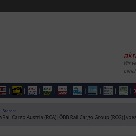
akt
Wir v
beric
|
|
|
|
|
|
|
|
|
Branche
w
Rail Cargo Austria (RCA)
|
ÖBB Rail Cargo Group (RCG)
|
voes