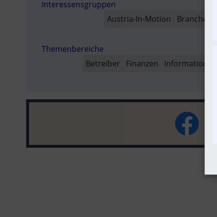
Interessensgruppen
SO
Austria-In-Motion
Branchenb
Themenbereiche
Betreiber
Finanzen
Informations