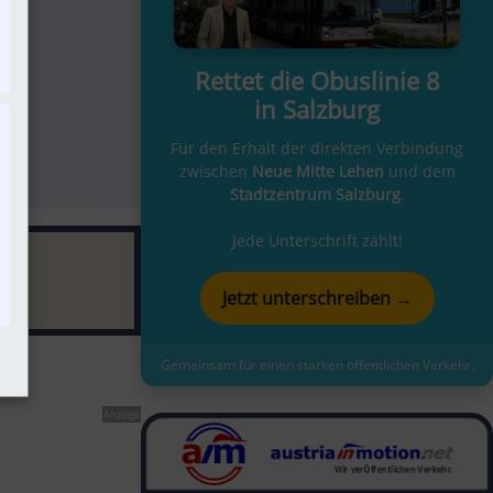
Rettet die Obuslinie 8
in Salzburg
t
Für den Erhalt der direkten Verbindung
zwischen
Neue Mitte Lehen
und dem
Stadtzentrum Salzburg
.
Jede Unterschrift zählt!
Jetzt unterschreiben →
Gemeinsam für einen starken öffentlichen Verkehr.
Anzeige