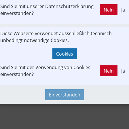
Sind Sie mit unserer Datenschutzerklärung
LD OUT
Nein
Ja
eitrag
Fachbeitrag
Güterverkehr
In-Motion
Projekt
einverstanden?
Diese Webseite verwendet ausschließlich technisch
verbund
Konzept | Studien | Statistik
Newslink
Time-Even
unbedingt notwendige Cookies.
Cookies
Sind Sie mit der Verwendung von Cookies
Nein
Ja
einverstanden?
Einverstanden