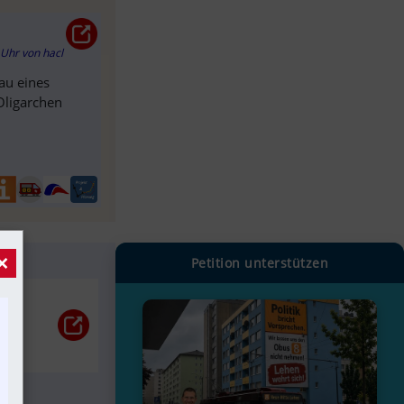
6 Uhr
von
hacl
au eines
Oligarchen
×
Petition unterstützen