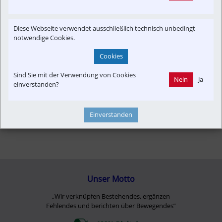
Informationsverbund
Konzept | Studien | Statistik
Newslink
Presseaussendung
Strecken-Portrait
Diese Webseite verwendet ausschließlich technisch unbedingt
Ticket&Tarif
Time-Event
notwendige Cookies.
Cookies
Sind Sie mit der Verwendung von Cookies
Nein
Ja
einverstanden?
Einverstanden
Unser Motto
„Wir verknüpfen Bestehendes, ergänzen
Fehlendes und berichten über Bewegendes”