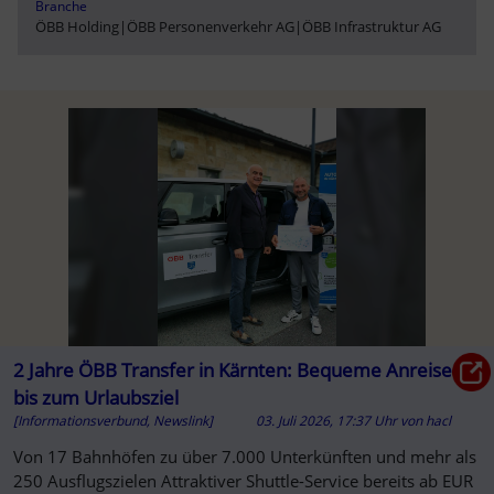
Branche
ÖBB Holding
|
ÖBB Personenverkehr AG
|
ÖBB Infrastruktur AG
2 Jahre ÖBB Transfer in Kärnten: Bequeme Anreise
bis zum Urlaubsziel
[Informationsverbund, Newslink]
03. Juli 2026, 17:37 Uhr
von
hacl
Von 17 Bahnhöfen zu über 7.000 Unterkünften und mehr als
250 Ausflugszielen Attraktiver Shuttle-Service bereits ab EUR