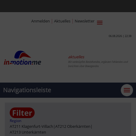
|
|
Anmelden
Aktuelles
Newsletter
06.08.2026 | 22:38
aktuelles
Wir verknüpfen Bestehendes, ergänzen Fehlendes und
berichten über Bewegendes
Navigationsleiste
Region
AT211 Klagenfurt-Villach
|
AT212 Oberkärnten
|
AT213 Unterkärnten