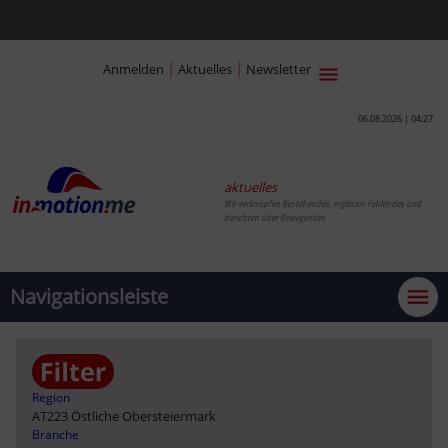
|
|
Anmelden
Aktuelles
Newsletter
06.08.2026 | 04:27
aktuelles
Wir verknüpfen Bestehendes, ergänzen Fehlendes und
berichten über Bewegendes
Navigationsleiste
Region
AT223 Östliche Obersteiermark
Branche