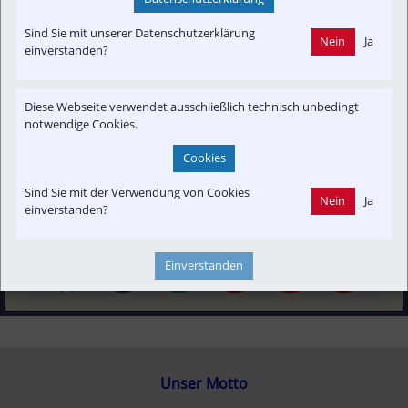
Sind Sie mit unserer Datenschutzerklärung
Nein
Ja
Interessensgruppen
einverstanden?
Austria-In-Motion
Fachbeitrag
Fan
Diese Webseite verwendet ausschließlich technisch unbedingt
Themenbereiche
notwendige Cookies.
Denkmalschutz
Historisch
Infrastruktur
Newslink
POI
Cookies
Strecken-Portrait
Sind Sie mit der Verwendung von Cookies
Nein
Ja
einverstanden?
Einverstanden
Unser Motto