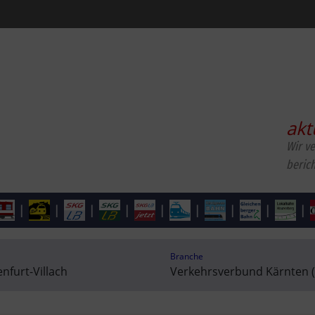
akt
Wir v
beric
|
|
|
|
|
|
|
|
|
Branche
nfurt-Villach
Verkehrsverbund Kärnten (