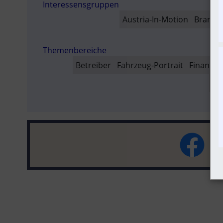
Interessensgruppen
SO
Austria-In-Motion
Branch
Themenbereiche
Betreiber
Fahrzeug-Portrait
Finanzen
St