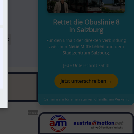
Rettet die Obuslinie 8
in Salzburg
link
Für den Erhalt der direkten Verbindung
zwischen
Neue Mitte Lehen
und dem
Stadtzentrum Salzburg
.
Jede Unterschrift zählt!
Jetzt unterschreiben →
Gemeinsam für einen starken öffentlichen Verkehr.
Anzeige