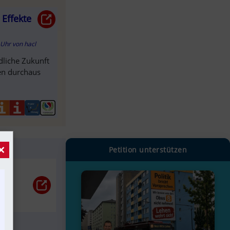
 Effekte
1 Uhr
von
hacl
dliche Zukunft
len durchaus
×
Petition unterstützen