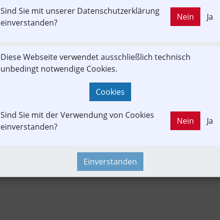
Sind Sie mit unserer Datenschutzerklärung
LD OUT
Nein
Ja
enbeitrag
Fachbeitrag
Fahrgast
Projekt
Umwelt
einverstanden?
Diese Webseite verwendet ausschließlich technisch
Informationsverbund
Konzept | Studien | Statistik
News
unbedingt notwendige Cookies.
recken-Portrait
Time-Event
Cookies
Sind Sie mit der Verwendung von Cookies
Nein
Ja
einverstanden?
Einverstanden