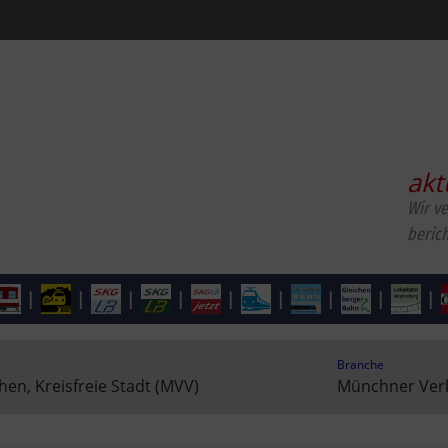
akt
Wir v
beric
|
|
|
|
|
|
|
|
|
Branche
n, Kreisfreie Stadt (MVV)
Münchner Verk