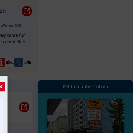
gen
9 Uhr
von
WG
eigkante für
is darstellen.
×
Petition unterstützen