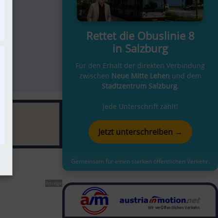
b
Rettet die Obuslinie 8
in Salzburg
Für den Erhalt der direkten Verbindung
zwischen
Neue Mitte Lehen
und dem
Stadtzentrum Salzburg
.
Jede Unterschrift zählt!
Jetzt unterschreiben →
Gemeinsam für einen starken öffentlichen Verkehr.
Anzeige