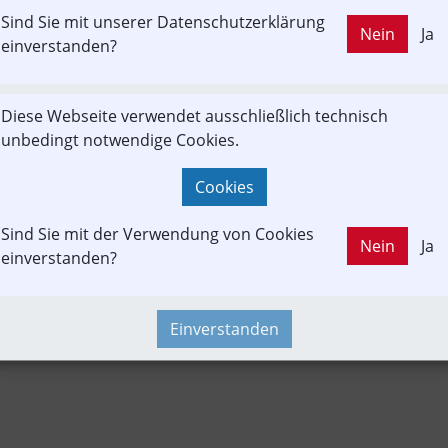
Sind Sie mit unserer Datenschutzerklärung
LD OUT
Nein
Ja
beitrag
Fahrgast
In-Motion
Projekt
Test- & Probebetrie
einverstanden?
Diese Webseite verwendet ausschließlich technisch
Fahrzeug-Portrait
Newslink
POI
unbedingt notwendige Cookies.
Cookies
Sind Sie mit der Verwendung von Cookies
Nein
Ja
einverstanden?
Einverstanden