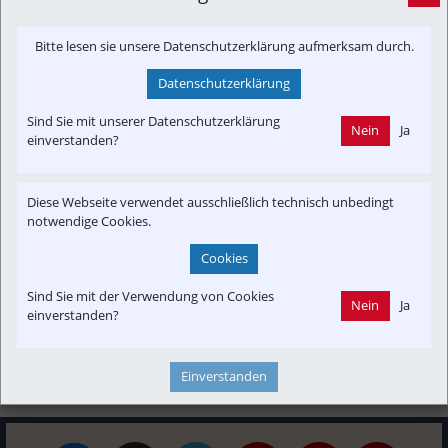
Itabus ab 16. Oktober auch in Österreich
Bitte lesen sie unsere Datenschutzerklärung aufmerksam durch.
Bekommt Flixbus auch in Österreich einen Konkurrenten? 
Mit dem Bus von Rom, Florenz oder anderen italienischen 
Datenschutzerklärung
Städten nach Österreich. Ab 16. ...
krone.at
Sind Sie mit unserer Datenschutzerklärung
Nein
Ja
einverstanden?
Interessensgruppen
Diese Webseite verwendet ausschließlich technisch unbedingt
Austria-In-Motion
Branchenbeitrag
Fachbeitrag
Fahrgast
notwendige Cookies.
In-Motion
Cookies
Sind Sie mit der Verwendung von Cookies
Themenbereiche
Nein
Ja
einverstanden?
Betreiber
Newslink
PKW & LKW
POI
Strecken-Portrait
Ticket&Tarif
Touristik
Verkehrspolitik
Einverstanden