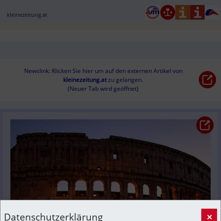
kleinezeitung.at
Newslink: Klicken Sie hier um auf den externen Artikel von
kleinezeitung.at
 zu gelangen.
(Neuer Tab wird geöffnet)
Datenschutzerklärung
×