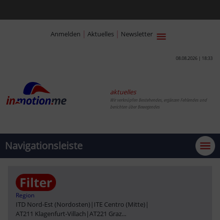
|
|
Anmelden
Aktuelles
Newsletter
08.08.2026 | 18:33
aktuelles
Wir verknüpfen Bestehendes, ergänzen Fehlendes und
berichten über Bewegendes
Navigationsleiste
Region
ITD Nord-Est (Nordosten)
|
ITE Centro (Mitte)
|
AT211 Klagenfurt-Villach
|
AT221 Graz
...