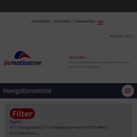
|
|
Anmelden
Aktuelles
Newsletter
06.08.2026 | 01:12
aktuelles
Wir verknüpfen Bestehendes, ergänzen Fehlendes und
berichten über Bewegendes
Navigationsleiste
Region
AT11 Burgenland
|
AT12 Niederösterreich
|
AT130 Wien
|
AT21 Kärnten
|
...