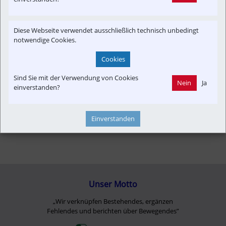
Betreiber
Fahrzeug-Portrait
Finanzen
Informationsverbund
Newslink
Presseaussendung
Diese Webseite verwendet ausschließlich technisch unbedingt
Time-Event
Verkehrspolitik
notwendige Cookies.
Cookies
Sind Sie mit der Verwendung von Cookies
Nein
Ja
einverstanden?
Einverstanden
Unser Motto
„Wir verknüpfen Bestehendes, ergänzen
Fehlendes und berichten über Bewegendes”