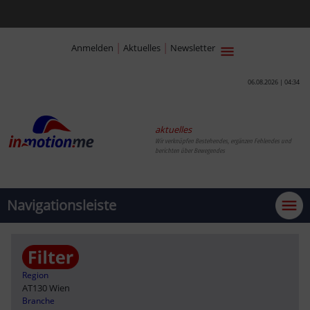
|
|
Anmelden
Aktuelles
Newsletter
06.08.2026 | 04:34
aktuelles
Wir verknüpfen Bestehendes, ergänzen Fehlendes und
berichten über Bewegendes
Navigationsleiste
Region
AT130 Wien
Branche