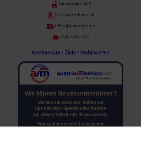
Moosstraße 36/2
5201 Seekirchen a. W.
office@in-motion.me
ZVR 029823161
Gemeinsam • Ziele • Mobilisieren