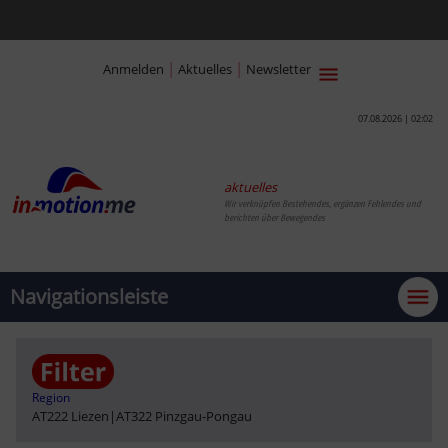
|
|
Anmelden
Aktuelles
Newsletter
07.08.2026 | 02:02
aktuelles
Wir verknüpfen Bestehendes, ergänzen Fehlendes und
berichten über Bewegendes
Navigationsleiste
Region
AT222 Liezen
|
AT322 Pinzgau-Pongau