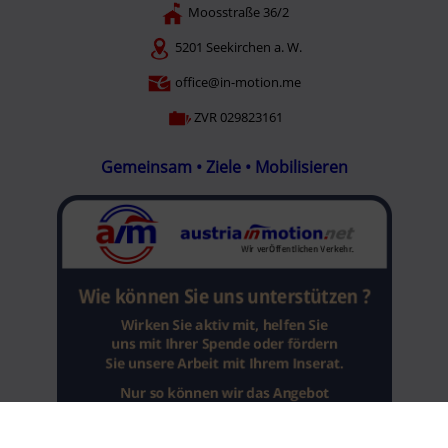
Moosstraße 36/2
5201 Seekirchen a. W.
office@in-motion.me
ZVR 029823161
Gemeinsam • Ziele • Mobilisieren