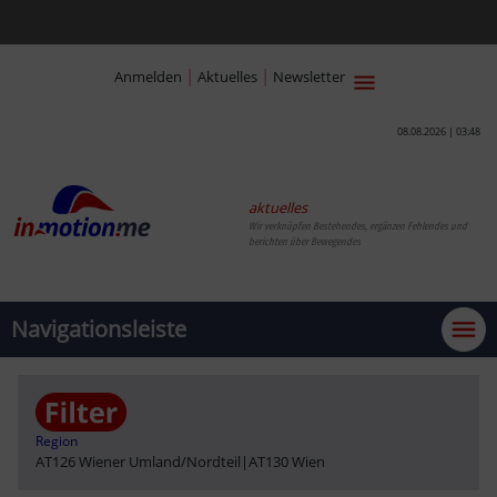
|
|
Anmelden
Aktuelles
Newsletter
08.08.2026 | 03:48
aktuelles
Wir verknüpfen Bestehendes, ergänzen Fehlendes und
berichten über Bewegendes
Navigationsleiste
Region
AT126 Wiener Umland/Nordteil
|
AT130 Wien