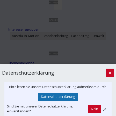
Anzeige
Anzeige
Interessensgruppen
Austria-In-Motion
Branchenbeitrag
Fachbeitrag
Umwelt
Anzeige
Themenbereiche
Betreiber
Newslink
POI
Reportage
Datenschutzerklärung
×
Bitte lesen sie unsere Datenschutzerklärung aufmerksam durch.
Datenschutzerklärung
Sind Sie mit unserer Datenschutzerklärung
Nein
Ja
einverstanden?