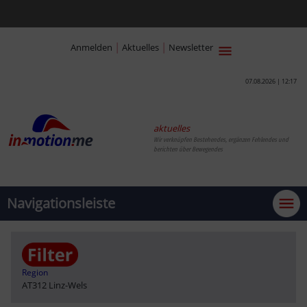
|
|
Anmelden
Aktuelles
Newsletter
07.08.2026 | 12:17
aktuelles
Wir verknüpfen Bestehendes, ergänzen Fehlendes und
berichten über Bewegendes
Navigationsleiste
Region
AT312 Linz-Wels