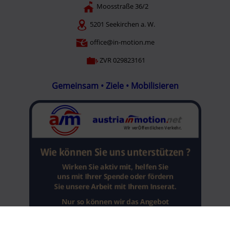
Moosstraße 36/2
5201 Seekirchen a. W.
office@in-motion.me
ZVR 029823161
Gemeinsam • Ziele • Mobilisieren