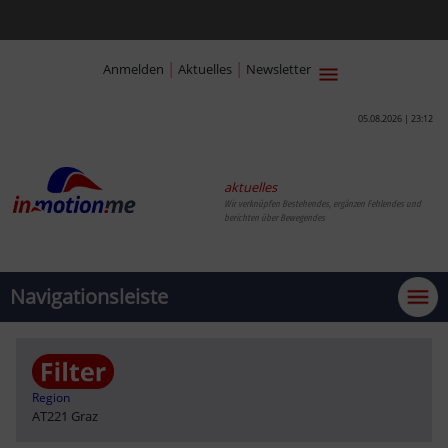
|
|
Anmelden
Aktuelles
Newsletter
05.08.2026 | 23:12
aktuelles
Wir verknüpfen Bestehendes, ergänzen Fehlendes und
berichten über Bewegendes
Navigationsleiste
Region
AT221 Graz