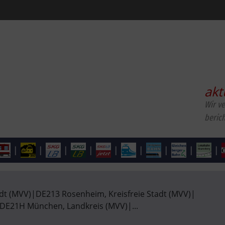
akt
Wir v
beric
|
|
|
|
|
|
|
|
|
dt (MVV)
|
DE213 Rosenheim, Kreisfreie Stadt (MVV)
|
DE21H München, Landkreis (MVV)
|
...