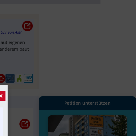
1 Uhr
von
AIM
laut eigenen
r anderem baut
×
Petition unterstützen