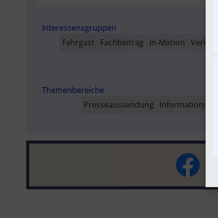
AUSVER
Interessensgruppen
SO
Fahrgast
Fachbeitrag
In-Motion
Verkeh
Themenbereiche
Presseaussendung
Informationsve