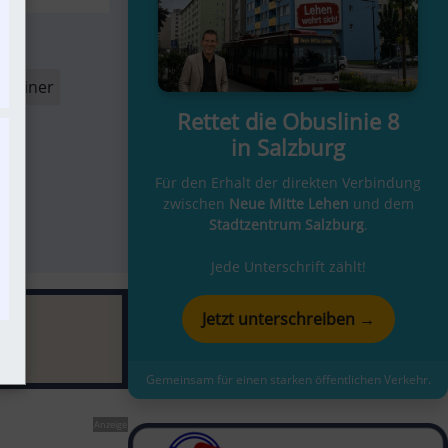
nrainer
Rettet die Obuslinie 8
in Salzburg
Für den Erhalt der direkten Verbindung
zwischen
Neue Mitte Lehen
und dem
er
Stadtzentrum Salzburg
.
Jede Unterschrift zählt!
Jetzt unterschreiben →
Gemeinsam für einen starken öffentlichen Verkehr.
Anzeige