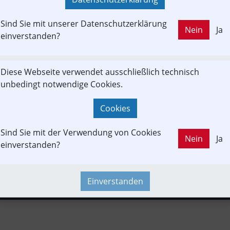
KAUFT
Sind Sie mit unserer Datenschutzerklärung
Nein
Ja
einverstanden?
LD OUT
rsforum BGL & RW
Baustelle
Branchenbeitrag
Projekt
A
ProBahn Inn-Salzach
Diese Webseite verwendet ausschließlich technisch
unbedingt notwendige Cookies.
Cookies
rbund
Newslink
Strecken-Portrait
Neubau-Infra
Betreib
Sind Sie mit der Verwendung von Cookies
Nein
Ja
einverstanden?
Einverstanden