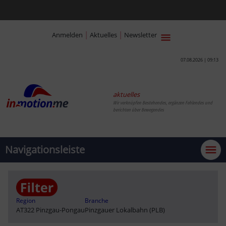
|
|
Anmelden
Aktuelles
Newsletter
07.08.2026 | 09:13
aktuelles
Wir verknüpfen Bestehendes, ergänzen Fehlendes und
berichten über Bewegendes
Navigationsleiste
Region
Branche
AT322 Pinzgau-Pongau
Pinzgauer Lokalbahn (PLB)