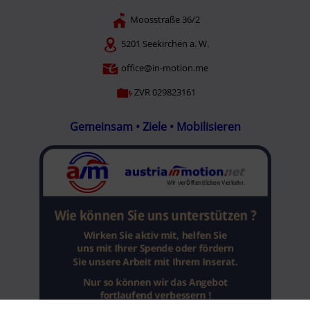
Moosstraße 36/2
5201 Seekirchen a. W.
office@in-motion.me
ZVR 029823161
Gemeinsam • Ziele • Mobilisieren