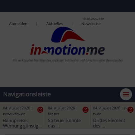
05.08.2026
23:10
Anmelden
Aktuelles
Newsletter
Wir verknüpfen Bestehendes, ergänzen Fehlendes und berichten über Bewegendes
Navigationsleiste
04. August 2026
|
04. August 2026
|
04. August 2026
|
n-
news.vzbv.de
faz.net
tv.de
Bahnpreise: 
So teuer könnte 
Drittes Element 
Werbung günstig, 
das 
des 
Realität teurer?
Deutschlandticket 
Fehmarnbelttunnels 