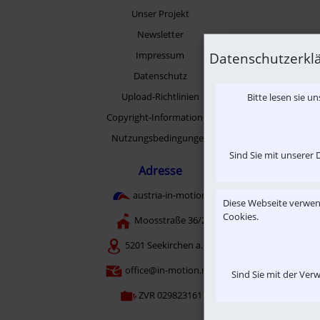
Unser Projekt
Newsletter
Datenschutzerkl
Impressum
Datenschutz
Upload-Richtlinien
Bitte lesen sie 
Copyright-Informationen
Nutzungsbedingungen
Sind Sie mit unserer
Adresse
austria-in-motion
Diese Webseite verwen
Cookies.
Moosstraße 36/2
5201 Seekirchen a. W.
office@in-motion.me
Sind Sie mit der Ve
ZVR 029823161