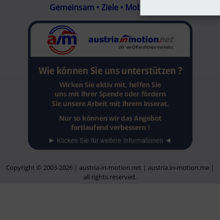
Gemeinsam • Ziele • Mobilisieren
Copyright © 2003-2026 | austria-in-motion.net | austria.in-motion.me |
all rights reserved.