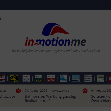
r
Wir verknüpfen Bestehendes,
|
|
|
|
|
|
|
|
|
04. August 2026
|
kleinezeitung.at
04. August 20
nche 
„Brauchen Hochwasserschutz vor 
Bahnpreise:
nlage – 
Freigabe des Semmering-
Realität teu
“
Basistunnels“ | Kleine Zeitung