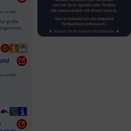
hr
von
WG
für große
gängerinnen
 und
hr
von
WG
6
hr
von
WG