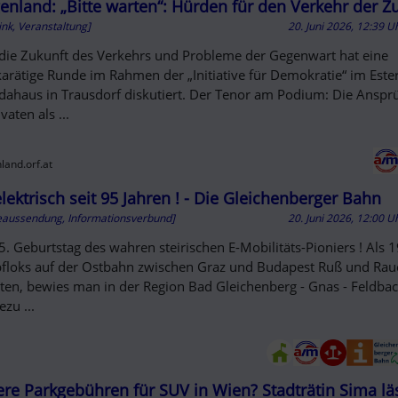
D OUT
enland: „Bitte warten“: Hürden für den Verkehr der Z
ink, Veranstaltung]
20. Juni 2026, 12:39 U
die Zukunft des Verkehrs und Probleme der Gegenwart hat eine
arätige Runde im Rahmen der „Initiative für Demokratie“ im Este
dahaus in Trausdorf diskutiert. Der Tenor am Podium: Die Ansp
vaten als ...
land.orf.at
elektrisch seit 95 Jahren ! - Die Gleichenberger Bahn
eaussendung, Informationsverbund]
20. Juni 2026, 12:00 U
5. Geburtstag des wahren steirischen E-Mobilitäts-Pioniers ! Als
loks auf der Ostbahn zwischen Graz und Budapest Ruß und Rau
ten, bewies man in der Region Bad Gleichenberg - Gnas - Feldbac
zu ...
re Parkgebühren für SUV in Wien? Stadträtin Sima lä