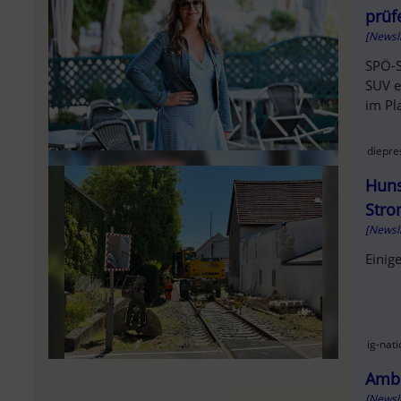
prüf
[Newsl
SPÖ-S
SUV e
im Pl
diepre
Huns
Stro
[Newsl
Einig
ig-nat
Ambe
[Newsl