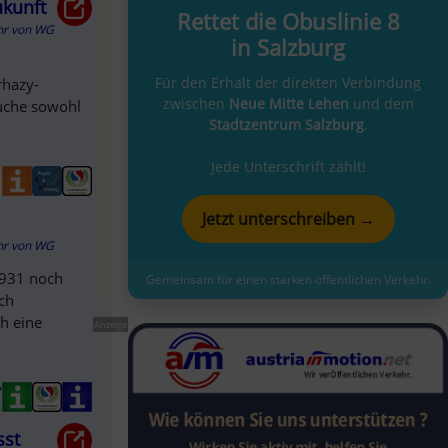
ukunft
Rettet die Obuslinie 8
hr
von
WG
in Salzburg
Für den Erhalt der direkten Verbindung
rhazy-
zwischen
Neue Mitte Lehen
und dem
rüche sowohl
Stadtzentrum Salzburg
.
Jede Unterschrift zählt!
Jetzt unterschreiben →
hr
von
WG
 1931 noch
Gemeinsam für einen starken öffentlichen Verkehr.
ch
h eine
Anzeige
sst