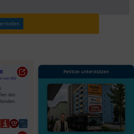
erstellen
ut
Petition unterstützen
hr
von
WG
s
llen des
rbinden.