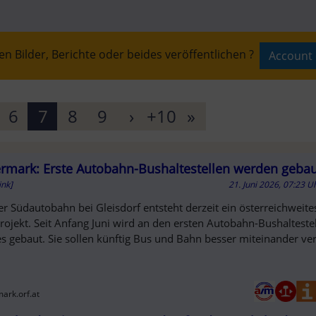
n Bilder, Berichte oder beides veröffentlichen ?
Account 
T
6
7
8
9
›
+10
»
ermark: Erste Autobahn-Bushaltestellen werden geba
AUFT
ink]
21. Juni 2026, 07:23 U
er Südautobahn bei Gleisdorf entsteht derzeit ein österreichweite
projekt. Seit Anfang Juni wird an den ersten Autobahn-Bushalteste
s gebaut. Sie sollen künftig Bus und Bahn besser miteinander ve
mark.orf.at