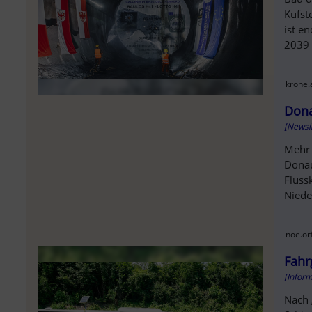
Kufst
ist e
2039 .
krone.
Dona
[Newsl
Mehr 
Donau
Fluss
Niede
noe.orf
Fahr
[Infor
Nach 