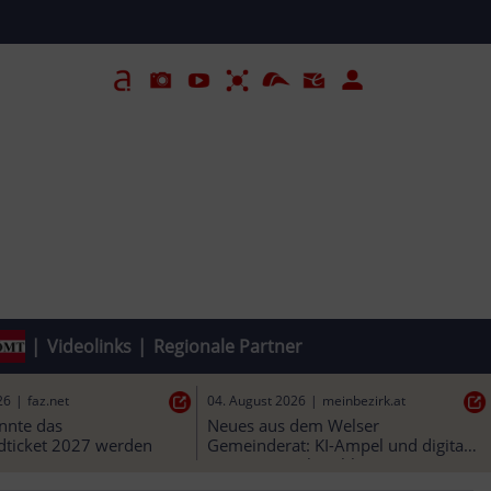
|
Videolinks
|
Regionale Partner
26
|
news.vzbv.de
04. August 2026
|
faz.net
 Werbung günstig, 
So teuer könnte das 
rer?
Deutschlandticket 2027 werden