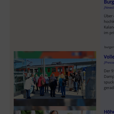
SOL
Burg
[Newsl
Über 
hochk
Kalan
im pri
burgen
Voll
[Press
Der 9
Dampf
spuck
gerade
Höhe