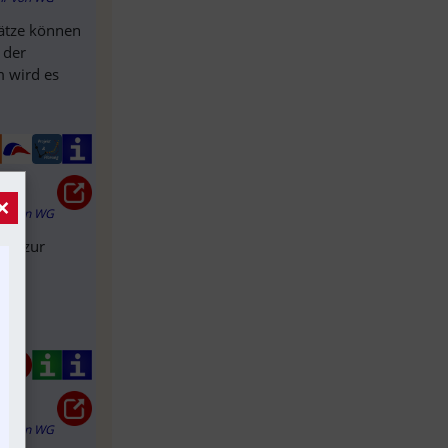
hätze können
 der
m wird es
×
hr
von
WG
ahn zur
hr
von
WG