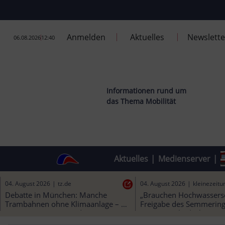
Anmelden
Aktuelles
Newslette
06.08.2026
12:40
Informationen rund um
das Thema Mobilität
Aktuelles
|
Medienserver
|
05. August 2026
|
welt.de
04. August 2026
|
tz.de
Bahn schafft erste 
Debatte in München: Ma
Korridorsanierung in Bayern - ein 
Trambahnen ohne Klimaa
Erfolg? - WELT
„muss garantiert werden