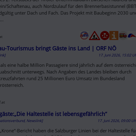
ein/Schaftenau, auch Nordzulauf für den Brennerbasistunnel (BBT
ndgültig unter Dach und Fach. Das Projekt mit Baubeginn 2030 u
..
at
u-Tourismus bringt Gäste ins Land | ORF NÖ
ink]
17. Juni 2026, 15:02 U
als eine halbe Million Passagiere sind jährlich auf dem österreic
abschnitt unterwegs. Nach Angaben des Landes bleiben durch
kreuzfahrten rund 25 Millionen Euro Umsatz im Bundesland
rösterreich.
.at
gäste:„Die Haltestelle ist lebensgefährlich“
mationsverbund, Newslink]
17. Juni 2026, 09:00 U
„Krone“-Bericht haben die Salzburger Linien bei der Haltestelle f