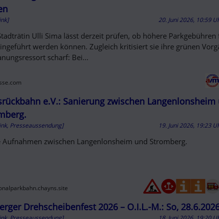
en
ink]
20. Juni 2026, 10:59 U
tadträtin Ulli Sima lässt derzeit prüfen, ob höhere Parkgebühren 
ingeführt werden können. Zugleich kritisiert sie ihre grünen Vor
anungsressort scharf: Bei...
sse.com
rückbahn e.V.: Sanierung zwischen Langenlonsheim
mberg.
ink, Presseaussendung]
19. Juni 2026, 19:23 U
e Aufnahmen zwischen Langenlonsheim und Stromberg.
ionalparkbahn.chayns.site
rger Drehscheibenfest 2026 – O.I.L.-M.: So, 28.6.202
ink, Presseaussendung]
18. Juni 2026, 19:20 U