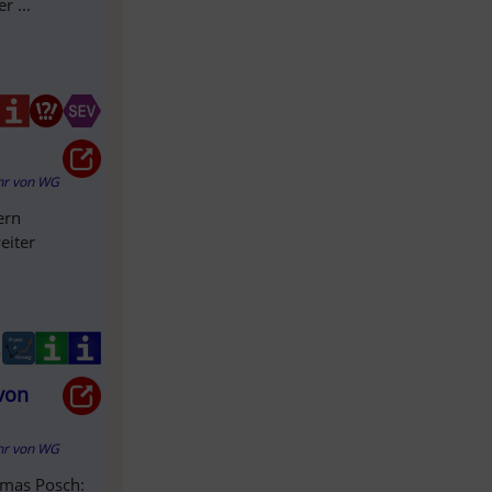
 ...
hr
von
WG
ern
eiter
 von
hr
von
WG
omas Posch: