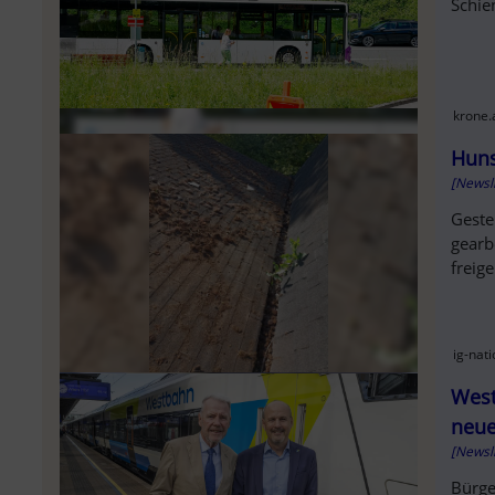
Schie
krone.
Huns
[Newsl
Geste
gearb
freig
ig-nat
West
neue
[Newsl
Bürge