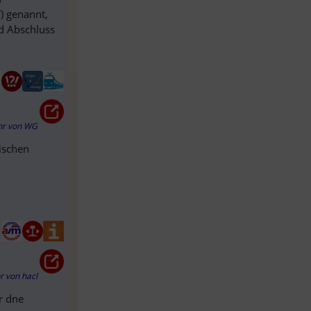
) genannt,
nd Abschluss
hr
von
WG
hischen
hr
von
hacl
ür dne