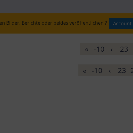
n Bilder, Berichte oder beides veröffentlichen ?
Account 
SOLD OUT
«
-10
‹
23
«
-10
‹
23
AUSVERKAUF