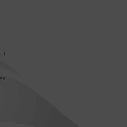
..)
urg