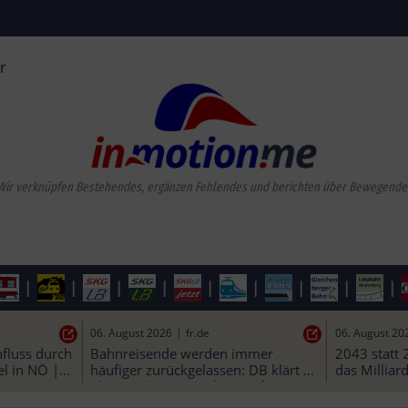
r
Wir verknüpfen Bestehendes, ergänzen Fehlendes und berichten über Bewegende
|
|
|
|
|
|
|
|
|
06. August 2026
|
fr.de
06. August 20
nfluss durch 
Bahnreisende werden immer 
2043 statt 
l in NÖ | 
häufiger zurückgelassen: DB klärt 
das Milliar
über 2.-Klasse-Regelung auf