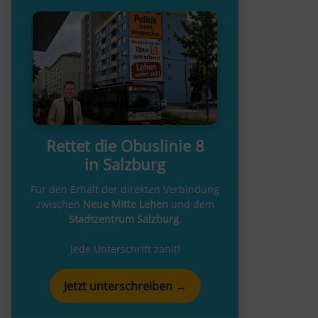
Rettet die Obuslinie 8
in Salzburg
Für den Erhalt der direkten Verbindung
zwischen
Neue Mitte Lehen
und dem
Stadtzentrum Salzburg
.
Jede Unterschrift zählt!
Jetzt unterschreiben →