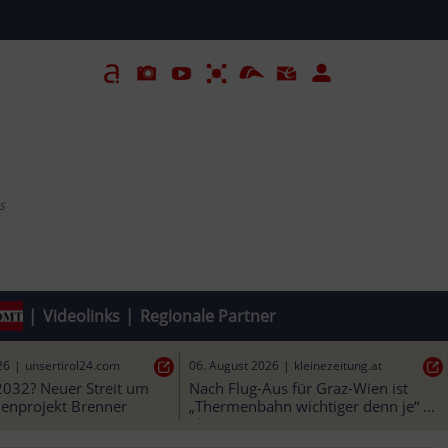
s
|
Videolinks
|
Regionale Partner
26
|
unsertirol24.com
06. August 2026
|
kleinezeitung.at
2032? Neuer Streit um 
Nach Flug-Aus für Graz-Wien ist 
denprojekt Brenner
„Thermenbahn wichtiger denn je“ | 
Kleine Zeitung