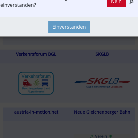
Nein
Ja
einverstanden?
Einverstanden
Verkehrsforum BGL
SKGLB
austria-in-motion.net
Neue Gleichenberger Bahn