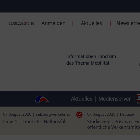
Anmelden
Aktuelles
Newslette
08.08.2026
16:16
Informationen rund um
das Thema Mobilität
Aktuelles
|
Medienserver
|
07. August 2026
|
salzburg-verkehr.at
07. August 2026
|
heute.at
Linie 1 | Linie 28 - Haltausfall
Studie zeigt: Positiver Ei
öffentliche Verkehrsmitte
Heute.at