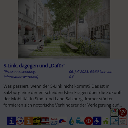
A
S-Link, dagegen und „Dafür“
[Presseaussendung,
06. Juli 2023, 08:30 Uhr
von
Informationsverbund]
R.F.
Was passiert, wenn der S-Link nicht kommt? Das ist in
Salzburg eine der entscheidendsten Fragen über die Zukunft
der Mobilität in Stadt und Land Salzburg. Immer stärker
formieren sich notorische Verhinderer der Verlagerung auf
den ÖPNV.