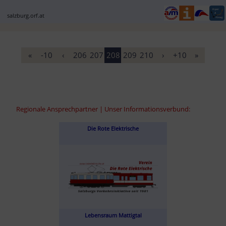
salzburg.orf.at
«
-10
‹
206
207
208
209
210
›
+10
»
Regionale Ansprechpartner | Unser Informationsverbund:
Die Rote Elektrische
Lebensraum Mattigtal