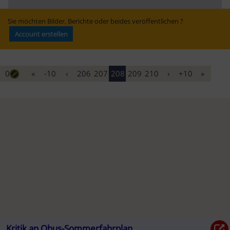
2027 werden
 versenkt
Belastung – Zug 
legt kurze 
„Kühlpausen“ ein
Sie möchten Bilder, Berichte oder beides veröffentlichen ?
Account erstellen
0
«
-10
‹
206
207
208
209
210
›
+10
»
Kritik an Obus-Sommerfahrplan