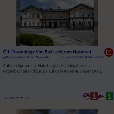
Öffi-Tourentipp: Von Bad Ischl zum Hoisnrad
[Informationsverbund, Newslink]
05. Juli 2023, 07:54 Uhr
von
MK
Auf den Spuren der Habsburger: Aufstieg über das
Rettenbachtal und zurück auf dem Kaiser-Jubiläumssteig.
salzburg-verkehr.at