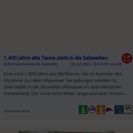
1.400 Jahre alte Tanne zieht in die Salzwelten
[Informationsverbund, Newslink]
06. Juli 2023, 16:54 Uhr
von
MK
Eine rund 1.400 Jahre alte Weißtanne, die im Sommer des
SO
Vorjahres aus dem Altausseer See geborgen worden ist,
übersiedelt in die Salzwelten Altaussee im obersteirischen
Ausseerland. Der rund sechs Meter lange und zwei Tonnen
schwere Baumstamm ...
steiermark.orf.at