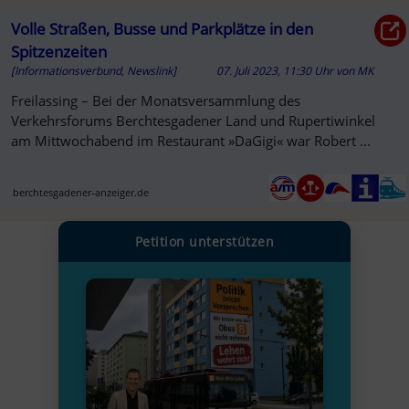
Volle Straßen, Busse und Parkplätze in den
Spitzenzeiten
[Informationsverbund, Newslink]
07. Juli 2023, 11:30 Uhr
von
MK
Freilassing – Bei der Monatsversammlung des
Verkehrsforums Berchtesgadener Land und Rupertiwinkel
am Mittwochabend im Restaurant »DaGigi« war Robert ...
berchtesgadener-anzeiger.de
Petition unterstützen