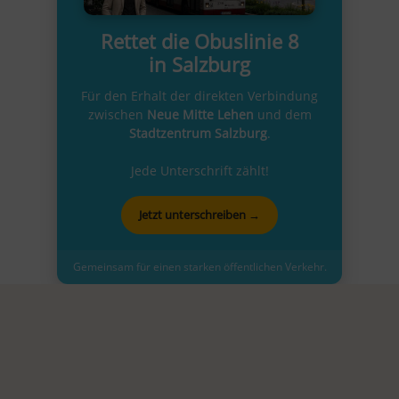
Rettet die Obuslinie 8
in Salzburg
Für den Erhalt der direkten Verbindung
zwischen
Neue Mitte Lehen
und dem
Stadtzentrum Salzburg
.
Jede Unterschrift zählt!
Jetzt unterschreiben →
Gemeinsam für einen starken öffentlichen Verkehr.