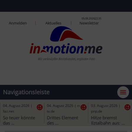
05.08.2026
22:35
Anmelden
Aktuelles
Newsletter
Wir ve
Navigationsleiste
04. August 2026
|
04. August 2026
|
n-
03. August 2026
|
faz.net
tv.de
pnp.de
So teuer könnte 
Drittes Element 
Hitze bremst 
das 
des 
Ilztalbahn aus: 
Deutschlandticket 
Fehmarnbelttunnels erfolgreich
Motor kämpft mit 