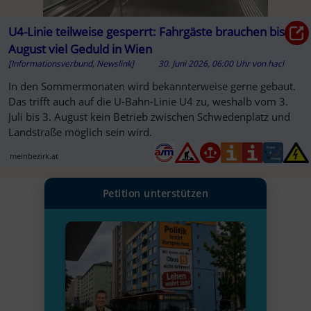
U4-Linie teilweise gesperrt: Fahrgäste brauchen bis
August viel Geduld in Wien
[Informationsverbund, Newslink]
30. Juni 2026, 06:00 Uhr
von
hacl
In den Sommermonaten wird bekannterweise gerne gebaut.
Das trifft auch auf die U-Bahn-Linie U4 zu, weshalb vom 3.
Juli bis 3. August kein Betrieb zwischen Schwedenplatz und
Landstraße möglich sein wird.
meinbezirk.at
Petition unterstützen