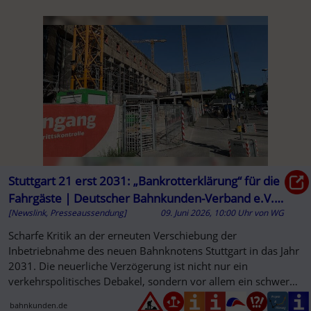
Stuttgart 21 erst 2031: „Bankrotterklärung“ für die
Fahrgäste | Deutscher Bahnkunden-Verband e.V. –
[Newslink, Presseaussendung]
09. Juni 2026, 10:00 Uhr
von
WG
DBV
Scharfe Kritik an der erneuten Verschiebung der
Inbetriebnahme des neuen Bahnknotens Stuttgart in das Jahr
2031. Die neuerliche Verzögerung ist nicht nur ein
verkehrspolitisches Debakel, sondern vor allem ein schwerer
Rückschlag für alle...
bahnkunden.de