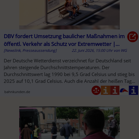
DBV fordert Umsetzung baulicher Maßnahmen im
öffentl. Verkehr als Schutz vor Extremwetter |
[Newslink, Presseaussendung]
22. Juni 2026, 15:00 Uhr
von
WG
Deutscher Bahnkunden-Verband e.V.
Der Deutsche Wetterdienst verzeichnet für Deutschland seit
Jahren steigende Durchschnittstemperaturen. Der
Durchschnittswert lag 1990 bei 9,5 Grad Celsius und stieg bis
2025 auf 10,1 Grad Celsius. Auch die Anzahl der heißen Tage
nimmt zu.
bahnkunden.de