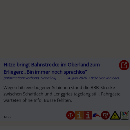
Hitze bringt Bahnstrecke im Oberland zum
Erliegen: „Bin immer noch sprachlos“
[Informationsverbund, Newslink]
24. Juni 2026, 18:02 Uhr
von
hacl
SO
Wegen hitzeverbogener Schienen stand die BRB-Strecke
zwischen Schaftlach und Lenggries tagelang still. Fahrgäste
warteten ohne Info, Busse fehlten.
tz.de