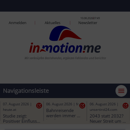
10.08.2026
07:49
Anmelden
Aktuelles
Newsletter
Wir verknüpfen Besteh
Navigationsleiste
07. August 2026
|
07. August 2026
|
06. August 2026
|
fr.de
salzburg-verkehr.at
heute.at
Bahnreisende 
werden immer 
Linie 1 | Linie 28 - 
Studie zeigt: 
häufiger 
Haltausfall
Positiver Einfluss 
zurückgelassen: 
durch öffentliche 