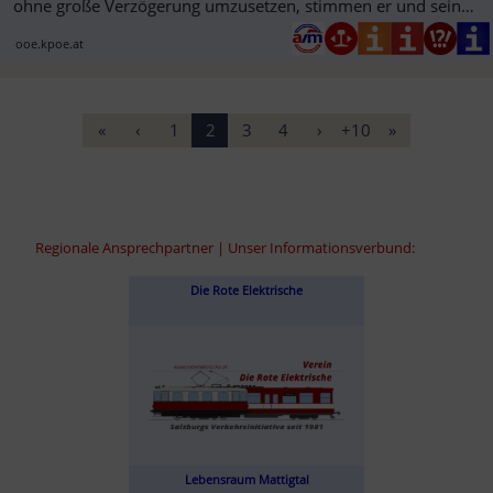
ohne große Verzögerung umzusetzen, stimmen er und seine
Partei dagegen“
ooe.kpoe.at
«
‹
1
2
3
4
›
+10
»
Regionale Ansprechpartner | Unser Informationsverbund:
Die Rote Elektrische
Lebensraum Mattigtal