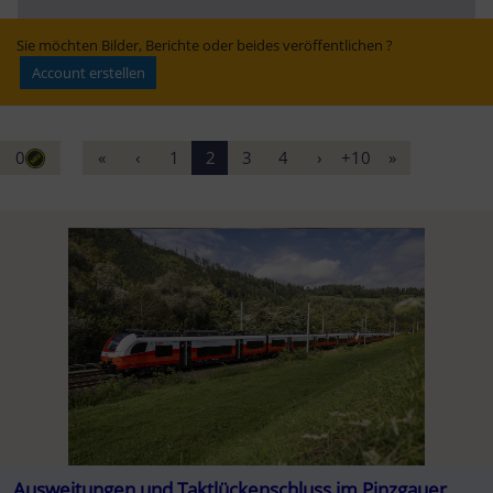
DB klärt über 2.-
Verkehrsmittel in 
Klasse-Regelung 
NÖ | Heute.at
auf
Sie möchten Bilder, Berichte oder beides veröffentlichen ?
Account erstellen
0
«
‹
1
2
3
4
›
+10
»
Ausweitungen und Taktlückenschluss im Pinzgauer