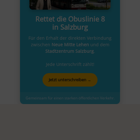
Rettet die Obuslinie 8
in Salzburg
Für den Erhalt der direkten Verbindung
zwischen
Neue Mitte Lehen
und dem
Stadtzentrum Salzburg
.
Jede Unterschrift zählt!
Jetzt unterschreiben →
Gemeinsam für einen starken öffentlichen Verkehr.