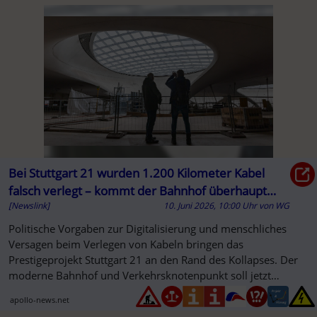
Bei Stuttgart 21 wurden 1.200 Kilometer Kabel
falsch verlegt – kommt der Bahnhof überhaupt
[Newslink]
10. Juni 2026, 10:00 Uhr
von
WG
noch? - Apollo News
Politische Vorgaben zur Digitalisierung und menschliches
Versagen beim Verlegen von Kabeln bringen das
Prestigeprojekt Stuttgart 21 an den Rand des Kollapses. Der
moderne Bahnhof und Verkehrsknotenpunkt soll jetzt
frühestens in fünf Jahren
apollo-news.net