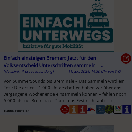
Einfach einsteigen Bremen: Jetzt für den
Volksentscheid Unterschriften sammeln |
[Newslink, Presseaussendung]
11. Juni 2026, 14:30 Uhr
von
WG
Deutscher Bahnkunden-Verband e.V. – DBV
Von SummerSounds bis Breminale – Das Sammeln wird ein
Fest: Die ersten ~1.000 Unterschriften haben wir über das
vergangene Wochenende einsammeln können – fehlen noch
6.000 bis zur Breminale: Damit das Fest nicht abbricht,
brauchen wir Euch
bahnkunden.de