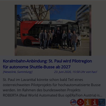
A
Koralmbahn-Anbindung: St. Paul wird Pilotregion
für autonome Shuttle-Busse ab 2027
[Newslink, Sammlung]
23. Juni 2026, 15:58 Uhr
von
hacl
St. Paul im Lavanttal könnte schon bald Teil eines
österreichweiten Pilotprojekts für hochautomatisierte Busse
werden. Im Rahmen des bundesweiten Projekts
ROBERTA (Real World Automated Bus opERaTion Austria) ist
derzeit eine Pilotstreck...