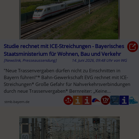
Studie rechnet mit ICE-Streichungen - Bayerisches
Staatsministerium für Wohnen, Bau und Verkehr
[Newslink, Presseaussendung]
14. Juni 2026, 09:48 Uhr
von
WG
"Neue Trassenvergaben dürfen nicht zu Einschnitten in
Bayern führen!"* Bahn-Gewerkschaft EVG rechnet mit ICE-
Streichungen* Große Gefahr für Nahverkehrsverbindungen
durch neue Trassenvergaben* Bernreiter: „Keine
Rosinenpickerei!“
stmb.bayern.de