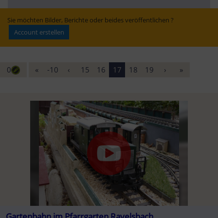
Erfolg? - WELT
Klimaanlage – 
Semmering-
„muss garantiert 
Basistunnels“ | 
werden“
Kleine Zeitung
Sie möchten Bilder, Berichte oder beides veröffentlichen ?
Account erstellen
0
«
-10
‹
15
16
17
18
19
›
»
Gartenbahn im Pfarrgarten Ravelsbach