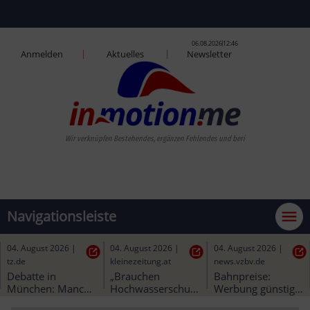
06.08.2026
12:46
Anmelden
Aktuelles
Newsletter
Wir verknüpfen Beste
Navigationsleiste
05. August 2026
|
04. August 2026
|
04. August 2026
|
welt.de
tz.de
kleinezeitung.at
Bahn schafft erste 
Debatte in 
„Brauchen 
Korridorsanierung 
München: Manche 
Hochwasserschutz 
in Bayern - ein 
Trambahnen ohne 
vor Freigabe des 