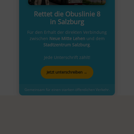
Rettet die Obuslinie 8
in Salzburg
Für den Erhalt der direkten Verbindung
zwischen
Neue Mitte Lehen
und dem
Stadtzentrum Salzburg
.
Jede Unterschrift zählt!
Jetzt unterschreiben →
Gemeinsam für einen starken öffentlichen Verkehr.