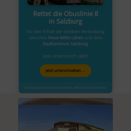
Rettet die Obuslinie 8
in Salzburg
Für den Erhalt der direkten Verbindung
zwischen
Neue Mitte Lehen
und dem
Stadtzentrum Salzburg
.
Jede Unterschrift zählt!
Jetzt unterschreiben →
Gemeinsam für einen starken öffentlichen Verkehr.