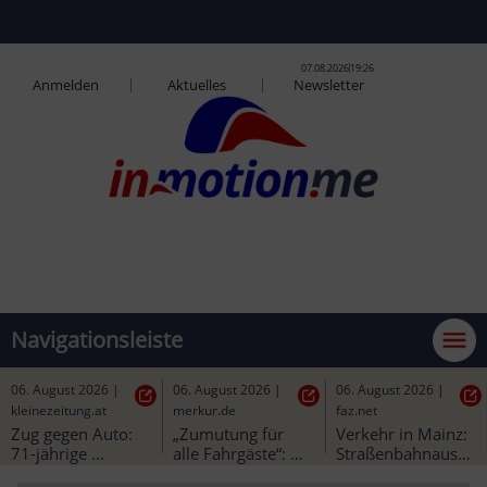
07.08.2026
19:26
Anmelden
Aktuelles
Newsletter
direkt gemeinsam
Navigationsleiste
06. August 2026
|
06. August 2026
|
06. August 2026
|
kleinezeitung.at
merkur.de
faz.net
Zug gegen Auto: 
„Zumutung für 
Verkehr in Mainz: 
71-jährige 
alle Fahrgäste“: 
Straßenbahnausbau
Lenkerin starb bei 
Bürgermeister 
 könnte besser 