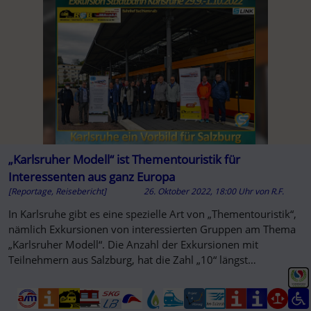
A
„Karlsruher Modell“ ist Thementouristik für
Interessenten aus ganz Europa
[Reportage, Reisebericht]
26. Oktober 2022, 18:00 Uhr
von
R.F.
In Karlsruhe gibt es eine spezielle Art von „Thementouristik“,
nämlich Exkursionen von interessierten Gruppen am Thema
„Karlsruher Modell“. Die Anzahl der Exkursionen mit
Teilnehmern aus Salzburg, hat die Zahl „10“ längst
überschritten.