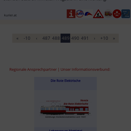
kurier.at
«
-10
‹
487
488
489
490
491
›
+10
»
Regionale Ansprechpartner | Unser Informationsverbund:
Die Rote Elektrische
Lebensraum Mattigtal