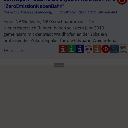
"ZeroEmissionNebenBahn"
[Newslink, Presseaussendung]
30. Oktober 2022, 18:04 Uhr
von
AIM
Fotos NB/Bollwein, NB/Kerschbaummayr. Die
Niederösterreich Bahnen haben seit dem Jahr 2019
gemeinsam mit der Stadt Waidhofen an der Ybbs ein
umfassendes Zukunftspaket für die Citybahn Waidhofen
umgesetzt. „2021 haben wir mit dem Start...
lok-report.de
Anzeige