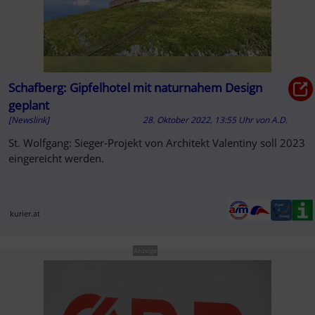
Schafberg: Gipfelhotel mit naturnahem Design
geplant
[Newslink]
28. Oktober 2022, 13:55 Uhr
von
A.D.
St. Wolfgang: Sieger-Projekt von Architekt Valentiny soll 2023
eingereicht werden.
kurier.at
Anzeige