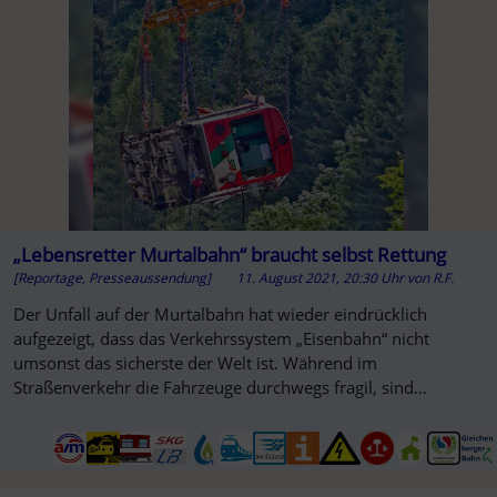
A
„Lebensretter Murtalbahn“ braucht selbst Rettung
[Reportage, Presseaussendung]
11. August 2021, 20:30 Uhr
von
R.F.
Der Unfall auf der Murtalbahn hat wieder eindrücklich
aufgezeigt, dass das Verkehrssystem „Eisenbahn“ nicht
umsonst das sicherste der Welt ist. Während im
Straßenverkehr die Fahrzeuge durchwegs fragil, sind
Eisenbahnen meist stabil gebaut.