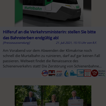
Hilferuf an die Verkehrsministerin: stellen Sie bitte
das Bahnsterben endgültig ab!
[Presseaussendung]
21. Juli 2021, 15:15 Uhr
von
R.F.
Am Vorabend vor dem Abwenden der Klimakrise noch
schnell die Murtalbahn zu ruinieren, darf auf gar keinen Fall
passieren. Weltweit findet die Renaissance des
Schienenverkehrs statt! Die Zerstörung von Schienenbahnen
muss abgestellt werden.