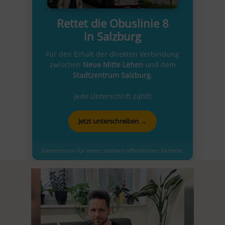
Rettet die Obuslinie 8
in Salzburg
Für den Erhalt der direkten Verbindung
zwischen
Neue Mitte Lehen
und dem
Stadtzentrum Salzburg
.
Jede Unterschrift zählt!
Jetzt unterschreiben →
Gemeinsam für einen starken öffentlichen Verkehr.