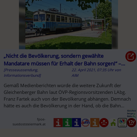
„Nicht die Bevölkerung, sondern gewählte
Mandatare müssen für Erhalt der Bahn sorgen!“ –
[Presseaussendung,
22. April 2021, 07:35 Uhr
von
FPÖ Südoststeiermark
Informationsverbund]
AIM
Gemäß Medienberichten würde die weitere Zukunft der
Gleichenberger Bahn laut ÖVP-Regionsvorsitzenden LAbg.
Franz Fartek auch von der Bevölkerung abhängen. Demnach
hätte es auch die Bevölkerung in der Hand, ob die Bahn
erhalten bleibt.
fpoe-
suedoststeiermark.at