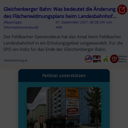
Gleichenberger Bahn: Was bedeutet die Änderung
des Flächenwidmungsplans beim Landesbahnhof
[Reportage,
01. September 2021, 06:38 Uhr
von
Feldbach?
Informationsverbund]
AIM
Der Feldbacher Gemeinderat hat das Areal beim Feldbacher
Landesbahnhof in ein Erholungsgebiet umgewandelt. Für die
SPÖ ein Indiz für das Ende der Gleichenberger Bahn.
kleinezeitung.at
Petition unterstützen