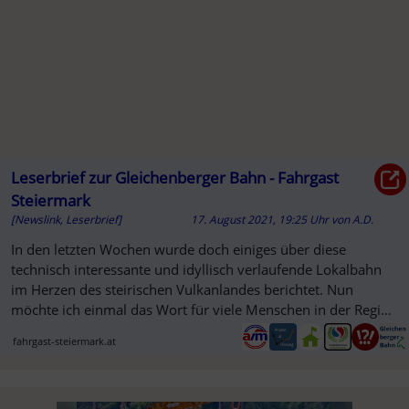
Leserbrief zur Gleichenberger Bahn - Fahrgast
Steiermark
[Newslink, Leserbrief]
17. August 2021, 19:25 Uhr
von
A.D.
SO
In den letzten Wochen wurde doch einiges über diese
technisch interessante und idyllisch verlaufende Lokalbahn
im Herzen des steirischen Vulkanlandes berichtet. Nun
möchte ich einmal das Wort für viele Menschen in der Region
ergreifen ...
fahrgast-steiermark.at