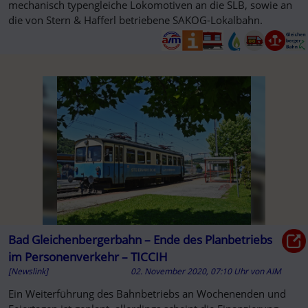
mechanisch typengleiche Lokomotiven an die SLB, sowie an
die von Stern & Hafferl betriebene SAKOG-Lokalbahn.
Bad Gleichenbergerbahn – Ende des Planbetriebs
im Personenverkehr – TICCIH
[Newslink]
02. November 2020, 07:10 Uhr
von
AIM
Ein Weiterführung des Bahnbetriebs an Wochenenden und