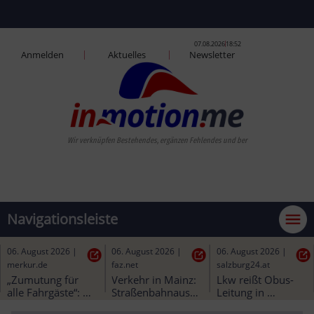
07.08.2026
18:52
Anmelden
Aktuelles
Newsletter
Wir verknüpfen Best
Navigationsleiste
06. August 2026
|
06. August 2026
|
06. August 2026
|
kleinezeitung.at
merkur.de
faz.net
Zug gegen Auto: 
„Zumutung für 
Verkehr in Mainz: 
71-jährige 
alle Fahrgäste“: 
Straßenbahnausbau
Lenkerin starb bei 
Bürgermeister 
 könnte besser 