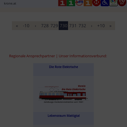
krone.at
«
-10
‹
728
729
730
731
732
›
+10
»
Regionale Ansprechpartner | Unser Informationsverbund:
Die Rote Elektrische
Lebensraum Mattigtal