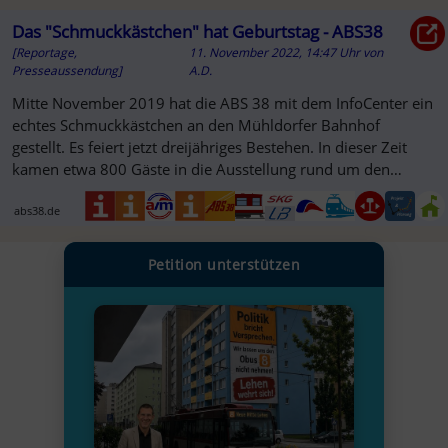
Das "Schmuckkästchen" hat Geburtstag - ABS38
[Reportage,
11. November 2022, 14:47 Uhr
von
Presseaussendung]
A.D.
Mitte November 2019 hat die ABS 38 mit dem InfoCenter ein
echtes Schmuckkästchen an den Mühldorfer Bahnhof
gestellt. Es feiert jetzt dreijähriges Bestehen. In dieser Zeit
kamen etwa 800 Gäste in die Ausstellung rund um den
Bahnausbau in ...
abs38.de
Petition unterstützen