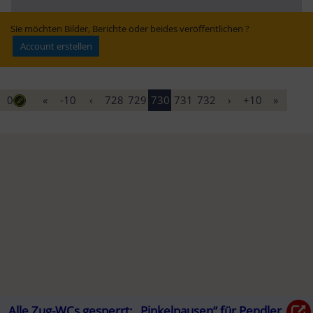
DB klärt über 2.-
Verkehrsmittel in 
Klasse-Regelung 
NÖ | Heute.at
auf
Sie möchten Bilder, Berichte oder beides veröffentlichen ?
Account erstellen
0
«
-10
‹
728
729
730
731
732
›
+10
»
Alle Zug-WCs gesperrt: „Pinkelpausen“ für Pendler