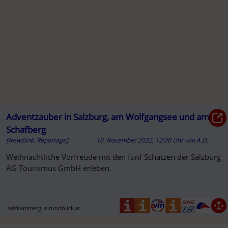
A
Adventzauber in Salzburg, am Wolfgangsee und am
Schafberg
[Newslink, Reportage]
10. November 2022, 12:00 Uhr
von
A.D.
Weihnachtliche Vorfreude mit den fünf Schätzen der Salzburg
AG Tourismus GmbH erleben.
salzkammergut-rundblick.at