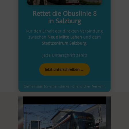
Rettet die Obuslinie 8
in Salzburg
Für den Erhalt der direkten Verbindung
zwischen
Neue Mitte Lehen
und dem
Stadtzentrum Salzburg
.
Jede Unterschrift zählt!
Jetzt unterschreiben →
Gemeinsam für einen starken öffentlichen Verkehr.