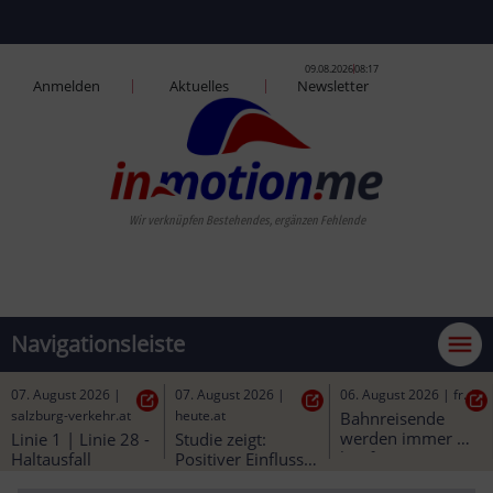
09.08.2026
08:17
Anmelden
Aktuelles
Newsletter
Wir verknüpfe
Navigationsleiste
07. August 2026
|
07. August 2026
|
06. August 2026
|
fr.de
salzburg-verkehr.at
heute.at
Bahnreisende 
werden immer 
Linie 1 | Linie 28 - 
Studie zeigt: 
häufiger 
Haltausfall
Positiver Einfluss 
zurückgelassen: 
durch öffentliche 