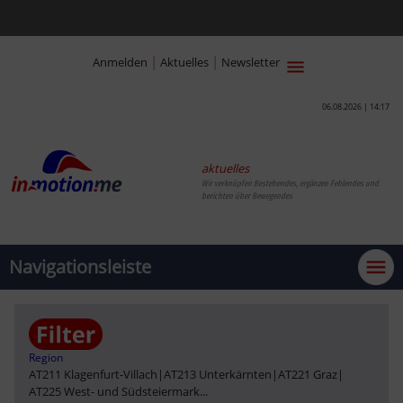
|
|
Anmelden
Aktuelles
Newsletter
06.08.2026 | 14:17
aktuelles
Wir verknüpfen Bestehendes, ergänzen Fehlendes und
berichten über Bewegendes
Navigationsleiste
Region
AT211 Klagenfurt-Villach
|
AT213 Unterkärnten
|
AT221 Graz
|
AT225 West- und Südsteiermark
...