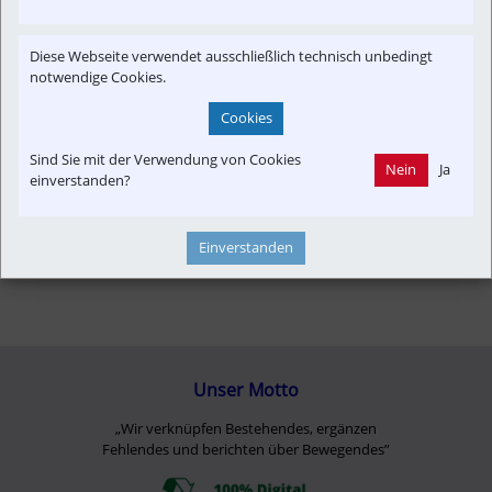
Infrastruktur
Konzept | Studien | Statistik
Newslink
Diese Webseite verwendet ausschließlich technisch unbedingt
Strecken-Portrait
Time-Event
notwendige Cookies.
Cookies
Sind Sie mit der Verwendung von Cookies
Nein
Ja
einverstanden?
Einverstanden
Unser Motto
„Wir verknüpfen Bestehendes, ergänzen
Fehlendes und berichten über Bewegendes”