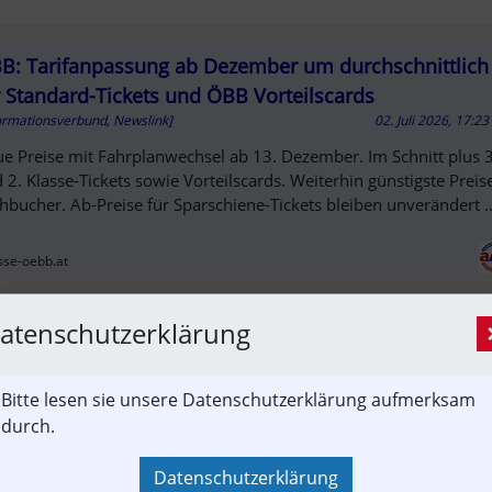
B: Tarifanpassung ab Dezember um durchschnittlich
r Standard-Tickets und ÖBB Vorteilscards
ormationsverbund, Newslink]
02. Juli 2026, 17:2
e Preise mit Fahrplanwechsel ab 13. Dezember. Im Schnitt plus 3
 2. Klasse-Tickets sowie Vorteilscards. Weiterhin günstigste Preis
hbucher. Ab-Preise für Sparschiene-Tickets bleiben unverändert ..
T
sse-oebb.at
atenschutzerklärung
Sie hier um auf den externen Artikel von
Bitte lesen sie unsere Datenschutzerklärung aufmerksam
sse-oebb.at
 zu gelangen.
durch.
euer Tab wird geöffnet)
Datenschutzerklärung