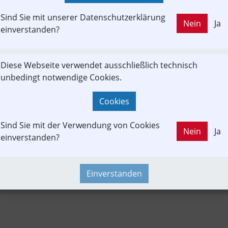
KAUFT
Sind Sie mit unserer Datenschutzerklärung
Nein
Ja
LD OUT
einverstanden?
Branchenbeitrag
Fachbeitrag
Fahrgast
Diese Webseite verwendet ausschließlich technisch
unbedingt notwendige Cookies.
und
Konzept | Studien | Statistik
Newslink
Presseaussen
Portrait
Ticket&Tarif
Time-Event
Cookies
Sind Sie mit der Verwendung von Cookies
Nein
Ja
einverstanden?
Einverstanden