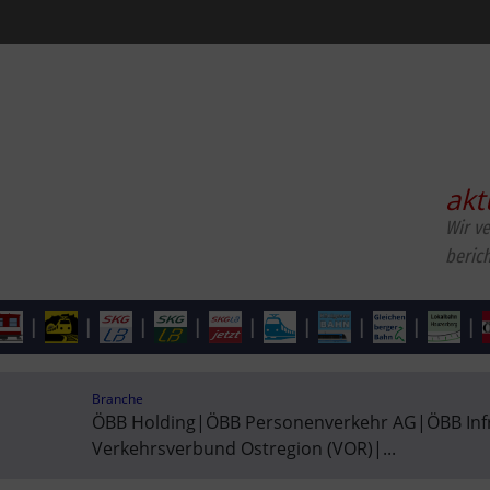
akt
Wir v
beric
|
|
|
|
|
|
|
|
|
Branche
ÖBB Holding
|
ÖBB Personenverkehr AG
|
ÖBB Inf
Verkehrsverbund Ostregion (VOR)
|
...