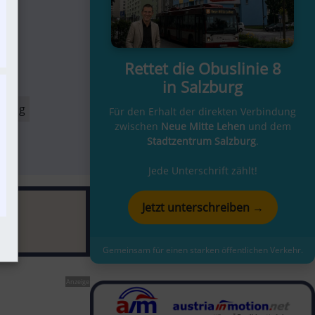
Rettet die Obuslinie 8
in Salzburg
dung
Für den Erhalt der direkten Verbindung
zwischen
Neue Mitte Lehen
und dem
Stadtzentrum Salzburg
.
Jede Unterschrift zählt!
Jetzt unterschreiben →
Gemeinsam für einen starken öffentlichen Verkehr.
Anzeige