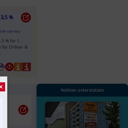
 3,5 %
3 Uhr
von
hacl
,5 % für 1.
e für Online- &
.
×
Petition unterstützen