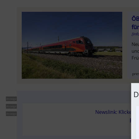
ÖB
fü
[Inf
Neu
und
Frü
SOLD OU
pre
D
Anzeige
Anzeige
Newslink: Klicken 
Anzeige
pre
(N