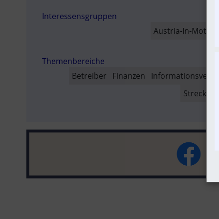
AUSVER
Interessensgruppen
SO
Austria-In-Motion
Themenbereiche
Betreiber
Finanzen
Informationsverb
Strecken-