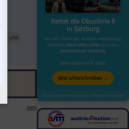
Rettet die Obuslinie 8
in Salzburg
W & LKW
Für den Erhalt der direkten Verbindung
zwischen
Neue Mitte Lehen
und dem
Stadtzentrum Salzburg
.
Jede Unterschrift zählt!
Jetzt unterschreiben →
Gemeinsam für einen starken öffentlichen Verkehr.
Anzeige