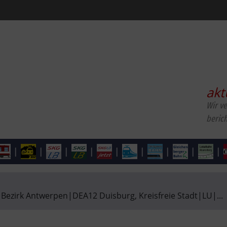
akt
Wir v
beric
|
|
|
|
|
|
|
|
|
 Bezirk Antwerpen
|
DEA12 Duisburg, Kreisfreie Stadt
|
LU
|
...