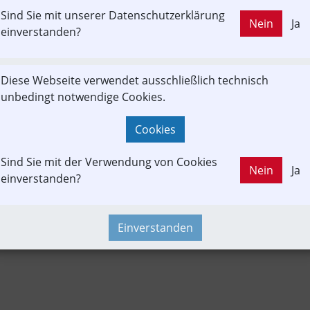
Sind Sie mit unserer Datenschutzerklärung
LD OUT
Nein
Ja
chbeitrag
Güterverkehr
In-Motion
Projekt
einverstanden?
Diese Webseite verwendet ausschließlich technisch
ationsverbund
Konzept | Studien | Statistik
Newslink
PK
unbedingt notwendige Cookies.
ndung
Strecken-Portrait
Time-Event
Cookies
Sind Sie mit der Verwendung von Cookies
Nein
Ja
einverstanden?
Einverstanden