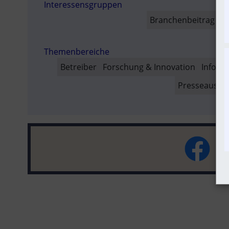
Interessensgruppen
SO
Branchenbeitrag
Fa
Themenbereiche
Betreiber
Forschung & Innovation
Inform
Presseausse