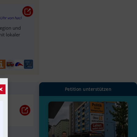
5 Uhr
von
hacl
Region und
it lokaler
×
Petition unterstützen