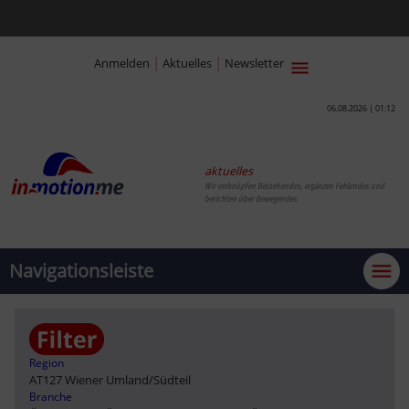
|
|
Anmelden
Aktuelles
Newsletter
06.08.2026 | 01:12
aktuelles
Wir verknüpfen Bestehendes, ergänzen Fehlendes und
berichten über Bewegendes
Navigationsleiste
Region
AT127 Wiener Umland/Südteil
Branche