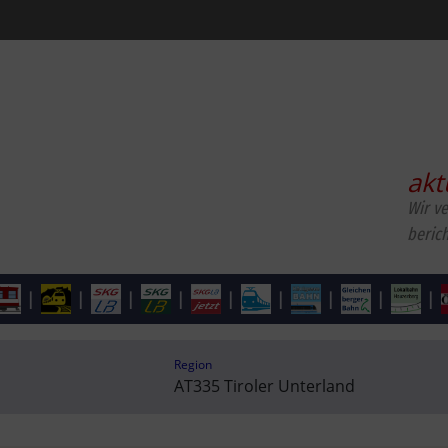
akt
Wir v
beric
|
|
|
|
|
|
|
|
|
Region
AT335 Tiroler Unterland