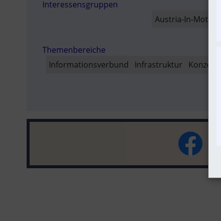
Interessensgruppen
SO
Austria-In-Motion
Themenbereiche
Informationsverbund
Infrastruktur
Konzept |