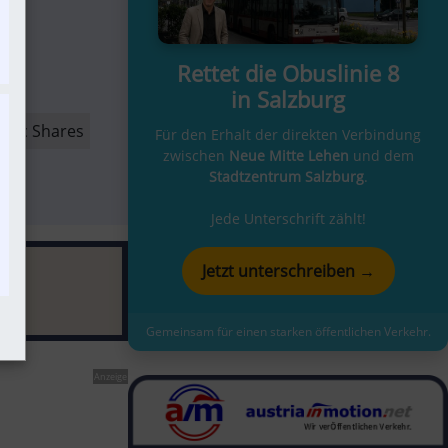
Rettet die Obuslinie 8
in Salzburg
blic Shares
Für den Erhalt der direkten Verbindung
zwischen
Neue Mitte Lehen
und dem
Stadtzentrum Salzburg
.
Jede Unterschrift zählt!
Jetzt unterschreiben →
Gemeinsam für einen starken öffentlichen Verkehr.
Anzeige