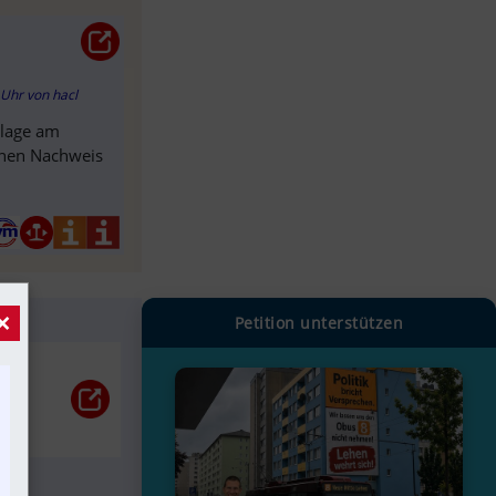
3 Uhr
von
hacl
nlage am
inen Nachweis
×
Petition unterstützen