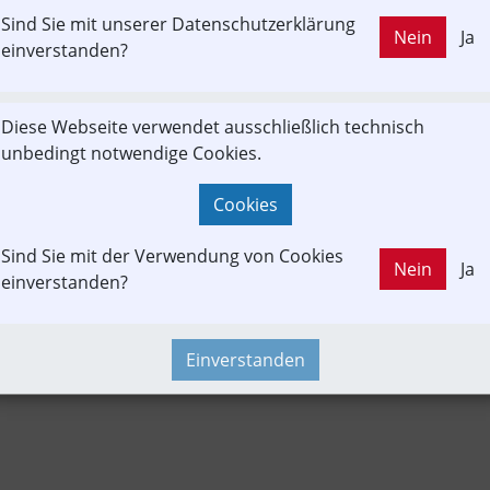
Sind Sie mit unserer Datenschutzerklärung
LD OUT
Nein
Ja
Branchenbeitrag
Fachbeitrag
Fahrgast
einverstanden?
Diese Webseite verwendet ausschließlich technisch
 Studien | Statistik
Newslink
PKW & LKW
Park&Ride
Pu
unbedingt notwendige Cookies.
Time-Event
Cookies
Sind Sie mit der Verwendung von Cookies
Nein
Ja
einverstanden?
Einverstanden