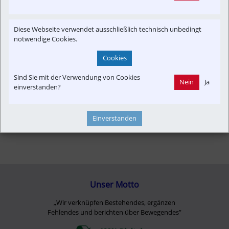
Infrastruktur
Konzept | Studien | Statistik
Newslink
Presseaussendung
Reisebericht
Strecken-Portrait
Diese Webseite verwendet ausschließlich technisch unbedingt
Time-Event
notwendige Cookies.
Cookies
Sind Sie mit der Verwendung von Cookies
Nein
Ja
einverstanden?
Einverstanden
Unser Motto
„Wir verknüpfen Bestehendes, ergänzen
Fehlendes und berichten über Bewegendes”