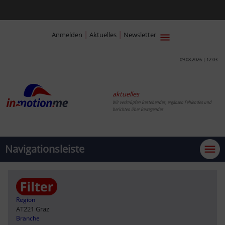
|
|
Anmelden
Aktuelles
Newsletter
09.08.2026 | 12:03
aktuelles
Wir verknüpfen Bestehendes, ergänzen Fehlendes und
berichten über Bewegendes
Navigationsleiste
Region
AT221 Graz
Branche