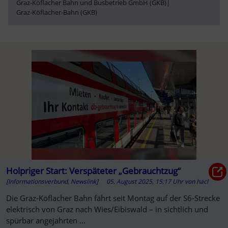
Graz-Köflacher Bahn und Busbetrieb GmbH (GKB)
|
Graz-Köflacher-Bahn (GKB)
Holpriger Start: Verspäteter „Gebrauchtzug“
[Informationsverbund, Newslink]
05. August 2025, 15:17 Uhr
von
hacl
Die Graz-Köflacher Bahn fährt seit Montag auf der S6-Strecke
elektrisch von Graz nach Wies/Eibiswald – in sichtlich und
spürbar angejahrten ...