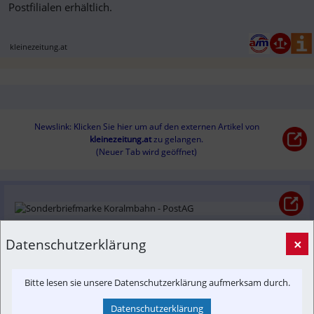
Postfilialen erhältlich.
kleinezeitung.at
Newslink: Klicken Sie hier um auf den externen Artikel von
kleinezeitung.at
 zu gelangen.
(Neuer Tab wird geöffnet)
Sonderbriefmarke Koralmbahn - PostAG
Datenschutzerklärung
×
Die Koralmbahn ist Teil der Baltisch-Adriatischen Achse, die 
europäische Regionen wirtschaftlich und verkehrstechnisch 
Bitte lesen sie unsere Datenschutzerklärung aufmerksam durch.
verbindet.
post.at
Datenschutzerklärung