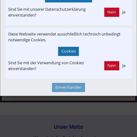
Sind Sie mit unserer Datenschutzerklärung
Nein
Ja
einverstanden?
Interessensgruppen
Austria-In-Motion
Branchenbeitrag
Fachbeitrag
Diese Webseite verwendet ausschließlich technisch unbedingt
notwendige Cookies.
Themenbereiche
Cookies
Fahrzeug-Portrait
Neubau-Infra
Newslink
POI
Satire
Sind Sie mit der Verwendung von Cookies
Nein
Ja
einverstanden?
Einverstanden
Unser Motto