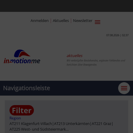
|
|
Anmelden
Aktuelles
Newsletter
07.08.2026 | 02:37
aktuelles
Wir verknüpfen Bestehendes, ergänzen Fehlendes und
berichten über Bewege
Navigationsleiste
Region
AT211 Klagenfurt-Villach
|
AT213 Unterkärnten
|
AT221 Graz
|
AT225 West- und Südsteiermark
...