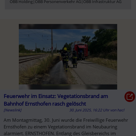
ÖBB Holding
|
ÖBB Personenverkehr AG
|
ÖBB Infrastruktur AG
Feuerwehr im Einsatz: Vegetationsbrand am
Bahnhof Ernsthofen rasch gelöscht
[Newslink]
30. Juni 2025, 16:22 Uhr
von
hacl
Am Montagmittag, 30. Juni wurde die Freiwillige Feuerwehr
Ernsthofen zu einem Vegetationsbrand im Neubauring
alarmiert. ERNSTHOFEN. Entlang des Gleisbereichs im