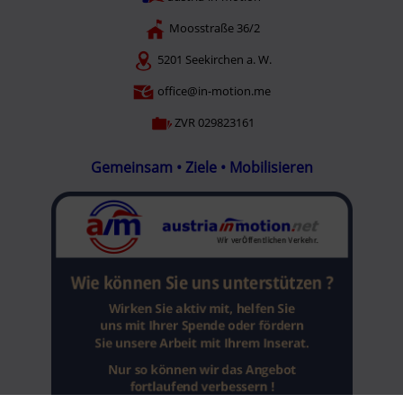
Moosstraße 36/2
5201 Seekirchen a. W.
office@in-motion.me
ZVR 029823161
Gemeinsam • Ziele • Mobilisieren