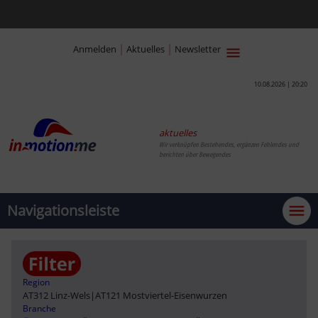
|
|
Anmelden
Aktuelles
Newsletter
10.08.2026 | 20:20
aktuelles
Wir verknüpfen Bestehendes, ergänzen Fehlendes und
berichten über Bewegendes
Navigationsleiste
Region
AT312 Linz-Wels
|
AT121 Mostviertel-Eisenwurzen
Branche