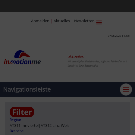
|
|
Anmelden
Aktuelles
Newsletter
07.08.2026 | 12:21
aktuelles
Wir verknüpfen Bestehendes, ergänzen Fehlendes und
berichten über Bewegendes
Navigationsleiste
Region
AT311 Innviertel
|
AT312 Linz-Wels
Branche