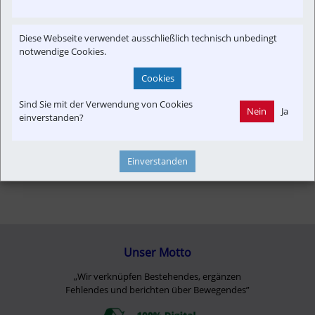
Newslink
Antriebstechnik
Verkehrspolitik
Diese Webseite verwendet ausschließlich technisch unbedingt
Fahrzeug-Portrait
Betreiber
Denkmalschutz
notwendige Cookies.
Cookies
Sind Sie mit der Verwendung von Cookies
Nein
Ja
einverstanden?
Einverstanden
Unser Motto
„Wir verknüpfen Bestehendes, ergänzen
Fehlendes und berichten über Bewegendes”