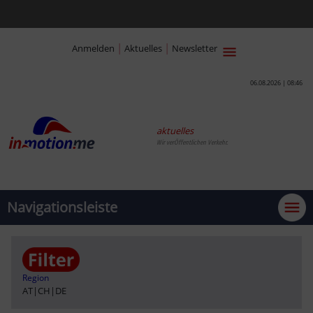
|
|
Anmelden
Aktuelles
Newsletter
06.08.2026 | 08:46
aktuelles
Wir verÖffentlichen Verkehr.
Navigationsleiste
Region
AT
|
CH
|
DE