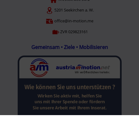
5201 Seekirchen a. W.
office@in-motion.me
ZVR 029823161
Gemeinsam • Ziele • Mobilisieren