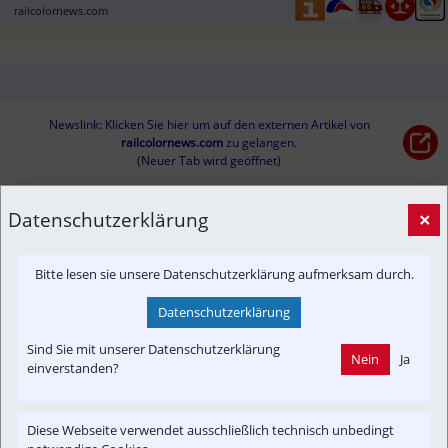
railcolornews.com
Newslink: Klicken Sie hier um auf den externen Artikel von
railcolornews.com
 zu gelangen.
(Neuer Tab wird geöffnet)
Datenschutzerklärung
×
Interessensgruppen
Fachbeitrag
In-Motion
Güterverkehr
Branchenbeitrag
Bitte lesen sie unsere Datenschutzerklärung aufmerksam durch.
Umwelt
Datenschutzerklärung
Themenbereiche
Sind Sie mit unserer Datenschutzerklärung
Nein
Ja
Reportage
Newslink
Fahrzeug-Portrait
Betreiber
einverstanden?
Diese Webseite verwendet ausschließlich technisch unbedingt