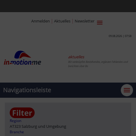
|
|
Anmelden
Aktuelles
Newsletter
09.08.2026 | 07:58
aktuelles
Wir verknüpfen Bestehendes, ergänzen Fehlendes und
berichten ü
Navigationsleiste
Region
AT323 Salzburg und Umgebung
Branche