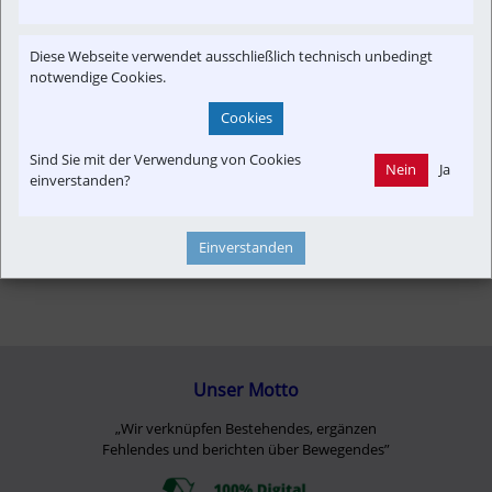
Konzept | Studien | Statistik
Neubau-Infra
Verkehrspolitik
Diese Webseite verwendet ausschließlich technisch unbedingt
Wegekette
notwendige Cookies.
Cookies
Sind Sie mit der Verwendung von Cookies
Nein
Ja
einverstanden?
Einverstanden
Unser Motto
„Wir verknüpfen Bestehendes, ergänzen
Fehlendes und berichten über Bewegendes”