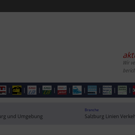
akt
Wir v
beric
|
|
|
|
|
|
|
|
|
Branche
burg und Umgebung
Salzburg Linien Verk