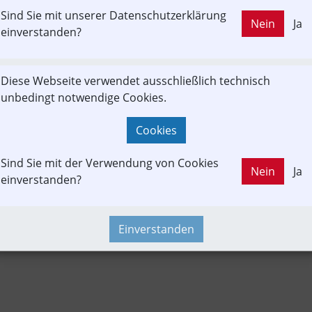
Sind Sie mit unserer Datenschutzerklärung
LD OUT
Nein
Ja
Branchenbeitrag
Fahrgast
Störung
Unfall
einverstanden?
Diese Webseite verwendet ausschließlich technisch
rtrait
Newslink
PKW & LKW
POI
Time-Event
unbedingt notwendige Cookies.
Cookies
Sind Sie mit der Verwendung von Cookies
Nein
Ja
einverstanden?
Einverstanden