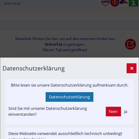
tirol.orf.at
Newslink: Klicken Sie hier um auf den externen Artikel von
tirol.orf.at
 zu gelangen.
(Neuer Tab wird geöffnet)
Datenschutzerklärung
×
Interessensgruppen
Austria-In-Motion
Branchenbeitrag
In-Motion
Tourist
Bitte lesen sie unsere Datenschutzerklärung aufmerksam durch.
Themenbereiche
Datenschutzerklärung
Informationsverbund
Newslink
POI
Touristik
Sind Sie mit unserer Datenschutzerklärung
Nein
Ja
Fahrzeug-Portrait
einverstanden?
Diese Webseite verwendet ausschließlich technisch unbedingt