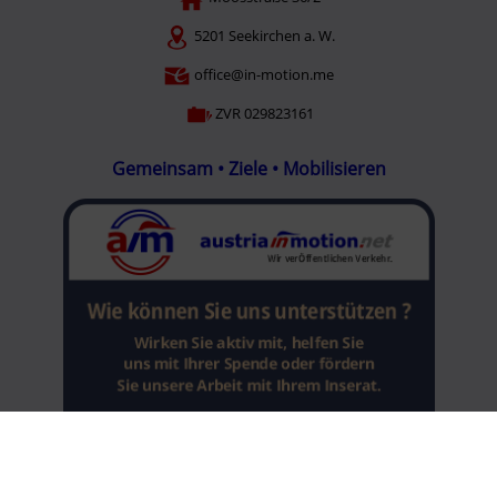
5201 Seekirchen a. W.
office@in-motion.me
ZVR 029823161
Gemeinsam • Ziele • Mobilisieren