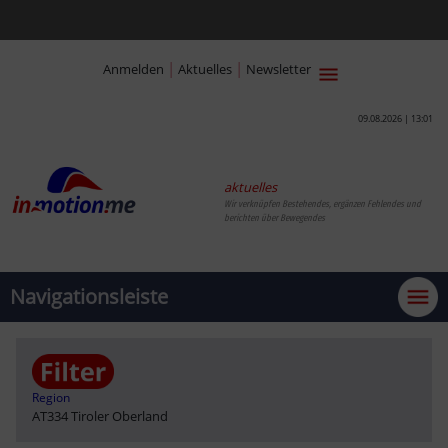
|
|
Anmelden
Aktuelles
Newsletter
09.08.2026 | 13:01
aktuelles
Wir verknüpfen Bestehendes, ergänzen Fehlendes und
berichten über Bewegendes
Navigationsleiste
Region
AT334 Tiroler Oberland