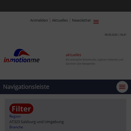
|
|
Anmelden
Aktuelles
Newsletter
08.08.2026 | 06:41
aktuelles
Wir verknüpfen Bestehendes, ergänzen Fehlendes und
berichten über Bewegendes
Navigationsleiste
Region
AT323 Salzburg und Umgebung
Branche