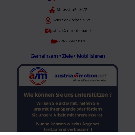
Moosstraße 36/2
5201 Seekirchen a. W.
office@in-motion.me
ZVR 029823161
Gemeinsam • Ziele • Mobilisieren