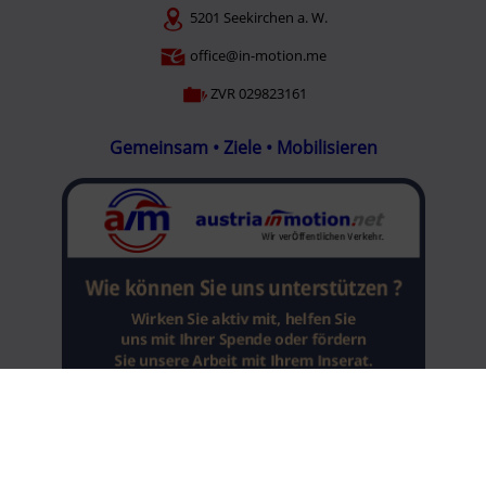
5201 Seekirchen a. W.
office@in-motion.me
ZVR 029823161
Gemeinsam • Ziele • Mobilisieren