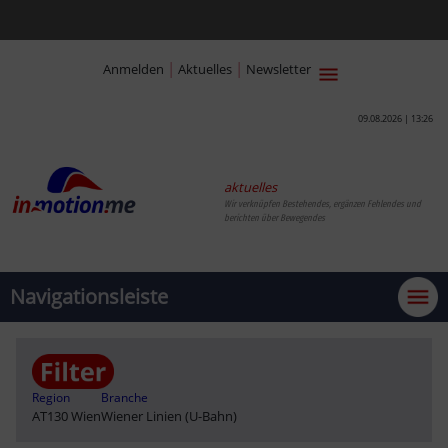
|
|
Anmelden
Aktuelles
Newsletter
09.08.2026 | 13:26
aktuelles
Wir verknüpfen Bestehendes, ergänzen Fehlendes und
berichten über Bewegendes
Navigationsleiste
Region
Branche
AT130 Wien
Wiener Linien (U-Bahn)