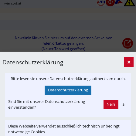
wien.orf.at
Newslink: Klicken Sie hier um auf den externen Artikel von
wien.orf.at
 zu gelangen.
(Neuer Tab wird geöffnet)
Datenschutzerklärung
×
Interessensgruppen
Austria-In-Motion
Branchenbeitrag
In-Motion
Störung
Bitte lesen sie unsere Datenschutzerklärung aufmerksam durch.
Datenschutzerklärung
Themenbereiche
Informationsverbund
Newslink
POI
Sind Sie mit unserer Datenschutzerklärung
Nein
Ja
einverstanden?
Diese Webseite verwendet ausschließlich technisch unbedingt
notwendige Cookies.