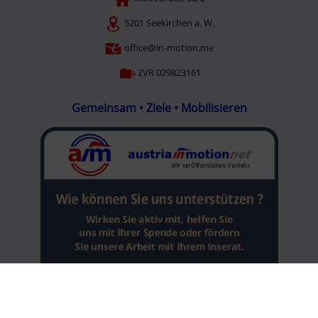
5201 Seekirchen a. W.
office@in-motion.me
ZVR 029823161
Gemeinsam • Ziele • Mobilisieren