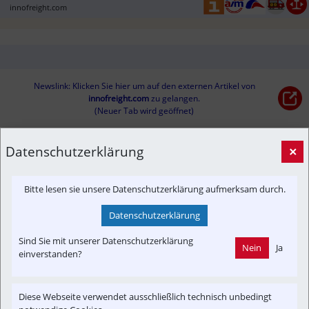
innofreight.com
Newslink: Klicken Sie hier um auf den externen Artikel von
innofreight.com
 zu gelangen.
(Neuer Tab wird geöffnet)
Datenschutzerklärung
×
Interessensgruppen
Fan
Austria-In-Motion
In-Motion
Güterverkehr
Bitte lesen sie unsere Datenschutzerklärung aufmerksam durch.
Branchenbeitrag
Datenschutzerklärung
Themenbereiche
Sind Sie mit unserer Datenschutzerklärung
Nein
Ja
Newslink
Presseaussendung
Time-Event
einverstanden?
Diese Webseite verwendet ausschließlich technisch unbedingt