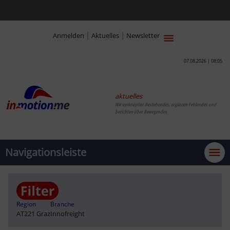
|
|
Anmelden
Aktuelles
Newsletter
07.08.2026 | 08:05
aktuelles
Wir verknüpfen Bestehendes, ergänzen Fehlendes und
berichten über Bewegendes
Navigationsleiste
Region
Branche
AT221 Graz
Innofreight